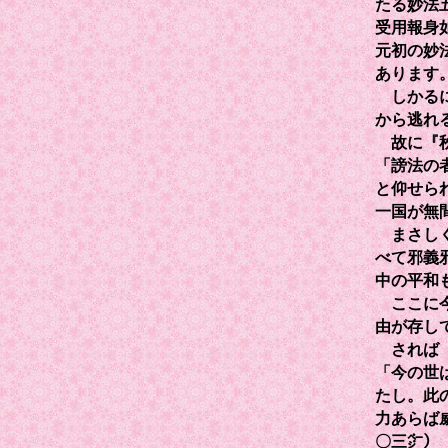
たる妙法
受用報身
元初の妙
あります
しかるに
から逃れ
故に『秋
「謗法の
と仰せら
一国が無
まさしく
べて邪義
中の平和
ここに今
由が存し
されば『
「今の世
たし。此
力あらば
〇三㌻）