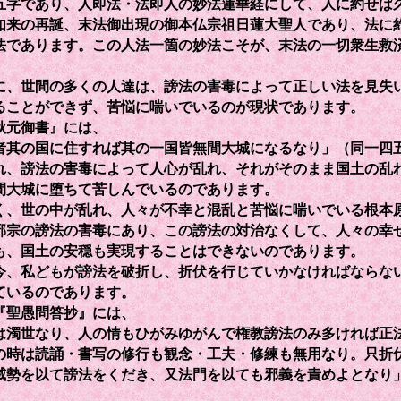
五字であり、人即法・法即人の妙法蓮華経にして、人に約せば
如来の再誕、末法御出現の御本仏宗祖日蓮大聖人であり、法に
法であります。この人法一箇の妙法こそが、末法の一切衆生救
。
、世間の多くの人達は、謗法の害毒によって正しい法を見失
ることができず、苦悩に喘いでいるのが現状であります。
元御書』には、
者其の国に住すれば其の一国皆無間大城になるなり」（同一四
れ、謗法の害毒によって人心が乱れ、それがそのまま国土の乱
間大城に堕ちて苦しんでいるのであります。
、世の中が乱れ、人々が不幸と混乱と苦悩に喘いでいる根本
邪宗の謗法の害毒にあり、この謗法の対治なくして、人々の幸
も、国土の安穏も実現することはできないのであります。
、私どもが謗法を破折し、折伏を行じていかなければならな
ているのであります。
聖愚問答抄』には、
は濁世なり、人の情もひがみゆがんで権教謗法のみ多ければ正
の時は読誦・書写の修行も観念・工夫・修練も無用なり。只折
威勢を以て謗法をくだき、又法門を以ても邪義を責めよとなり