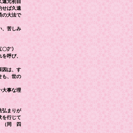
久遠元初自
約せば久遠
済の大法で
い、苦しみ
五〇㌻）
れを呼び、
原因は、す
せも、世の
い大事な理
法弘まりが
伏を行じて
」（同 四