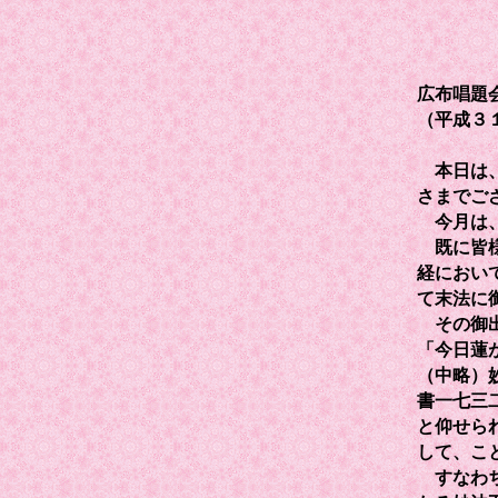
広布唱題
（平成３
本日は、
さまでご
今月は、
既に皆様
経におい
て末法に
その御出
「今日蓮
（中略）
書一七三
と仰せら
して、こ
すなわち