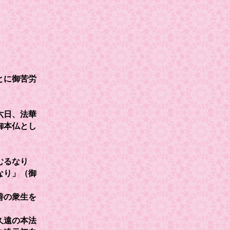
とに御苦労
六日、法華
御本仏とし
むるなり
なり」（御
善の衆生を
久遠の本法