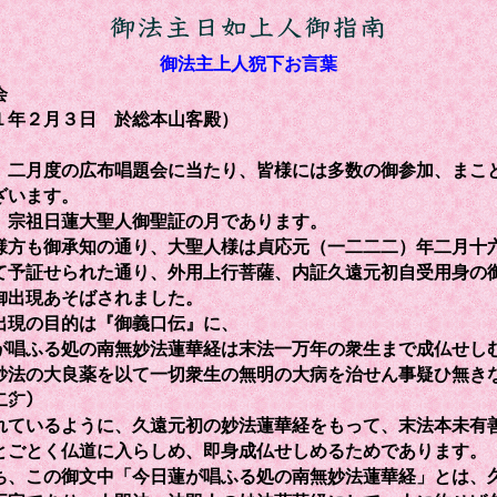
御法主上人猊下お言葉
会
１年２月３日 於総本山客殿）
二月度の広布唱題会に当たり、皆様には多数の御参加、まこ
ざいます。
宗祖日蓮大聖人御聖証の月であります。
方も御承知の通り、大聖人様は貞応元（一二二二）年二月十
て予証せられた通り、外用上行菩薩、内証久遠元初自受用身の
御出現あそばされました。
現の目的は『御義口伝』に、
が唱ふる処の南無妙法蓮華経は末法一万年の衆生まで成仏せし
妙法の大良薬を以て一切衆生の無明の大病を治せん事疑ひ無き
二㌻）
れているように、久遠元初の妙法蓮華経をもって、末法本未有
とごとく仏道に入らしめ、即身成仏せしめるためであります。
、この御文中「今日蓮が唱ふる処の南無妙法蓮華経」とは、