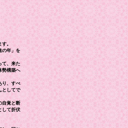
ます。
進の年」を
って、来た
体勢構築へ
あり、すべ
んとしてで
の自覚と断
として折伏