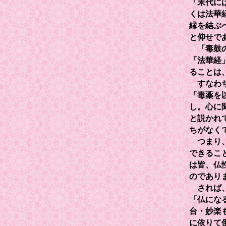
「末代に
くは法華
縁を結ぶ
と仰せで
「毒鼓の
「法華経
ることは
すなわち
「毒薬を
し。心に
と説かれ
ちがなく
つまり、
できるこ
は皆、仏
のであり
されば、
「仏にな
台・妙楽
に依りて