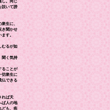
無し。同じ
を説いて謗
の衆生に、
説き聞かせ
います。
しむるが如
、聞く気持
することが
一切衆生に
成仏できる
されば天
へば人の地
れども、疾