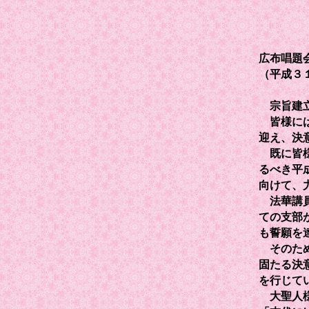
広布唱題
（平成３
宗旨建立
皆様には
迎え、決
既に皆様
るべき平
向けて、
法華講員
ての支部
も誓願を
そのため
固たる決
を行じて
大聖人様