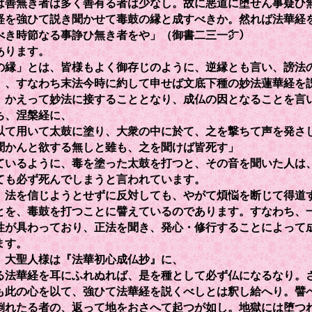
は善無き者は多く善有る者は少なし。故に悪道に堕せん事疑ひ
経を強ひて説き聞かせて毒鼓の縁と成すべきか。然れば法華経
べき時節なる事諍ひ無き者をや」（御書二三一㌻）
あります。
縁」とは、皆様もよく御存じのように、逆縁とも言い、謗法
」、すなわち末法今時に約して申せば文底下種の妙法蓮華経を
、かえって妙法に接することとなり、成仏の因となることを言
、涅槃経に、
以て用いて太鼓に塗り、大衆の中に於て、之を撃ちて声を発さ
聞かんと欲する無しと雖も、之を聞けば皆死す」
ているように、毒を塗った太鼓を打つと、その音を聞いた人は
ても必ず死んでしまうと言われています。
法を信じようとせずに反対しても、やがて煩悩を断じて得道
とを、毒鼓を打つことに譬えているのであります。すなわち、
性が具わっており、正法を聞き、発心・修行することによって
ます。
大聖人様は『法華初心成仏抄』に、
る法華経を耳にふれぬれば、是を種として必ず仏になるなり。
も此の心を以て、強ひて法華経を説くべしとは釈し給へり。譬
倒れたる者の、返って地をおさへて起つが如し。地獄には堕つ