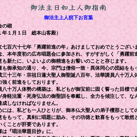
御法主上人猊下お言葉
会の砌
１年１月１日 総本山客殿）
七百六十七年「勇躍前進の年」あけましておめでとうござい
、本年度初の広布唱題会に参加され、すがすがしく「勇躍前
意も新たに、いよいよの御精進をお誓いのことと存じます。
も御承知の通り、今、宗門は僧俗一致・異体同心の団結をも
成三十三年・宗祖日蓮大聖人御聖誕八百年、法華講員八十万人
力強く前進をしております。
八十万人体勢の構築は、私どもが御宝前に固く誓った目標で
が身軽法重・死身弘法の御聖訓を奉戴し、全力を傾注して、な
達成しなければなりません。
には、私ども一人ひとりが、御本仏大聖人の弟子檀那として
意をもって、真剣に唱題に励み、その功徳と歓喜をもって敢然
いくことが肝要であります。
は『唱法華題目抄』に、