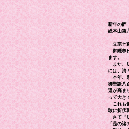
新年の辞
総本山第
立宗七百
御隠尊日
ます。
また、法
には、清
本年、宗
御聖誕八
運が高ま
って大き
これも偏
敢に折伏
さて『法
「是の諸