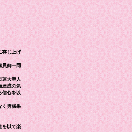
に存じ上げ
講員御一同
日蓮大聖人
願達成の気
る信心を以
なく勇猛果
道を以て楽