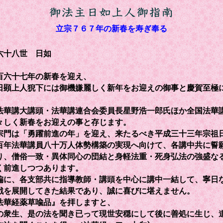
立宗７６７年の新春を寿ぎ奉る
六十八世 日如
六十七年の新春を迎え、
顕上人猊下には御機嫌麗しく新年をお迎えの御事と慶賀至極
華講大講頭・法華講連合会委員長星野浩一郎氏ほか全国法華
々しく新春をお迎えの事と存じます。
門は「勇躍前進の年」を迎え、来たるべき平成三十三年宗祖
百年法華講員八十万人体勢構築の実現へ向けて、各講中共に誓
り、僧俗一致・異体同心の団結と身軽法重・死身弘法の強盛な
く前進しつつあります。
に、各支部共に指導教師・講頭を中心に講中一結して、寧日
戦を展開してきた結果であり、誠に喜びに堪えません。
華経薬草喩品』を拝しますと、
の衆生、是の法を聞き已って現世安穏にして後に善処に生じ、