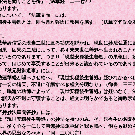
亦法を聞くことを得」（法華経 二一七㌻）
あります。
について、『法華文句』には、
穏後生善処とは、即ち是れ報因に報果を感ず」（法華文句記会
す。
華経信受の現当二世に亘る功徳を説かれ、現世に妙法弘通に
報果、因果の二法によって、必ず未来世に善処へ生まれること
ているのであります。つまり「現世安穏後生善処」の果報は、
って、はじめて享受することが出来ると説かれているのであり
『秋元殿御返事』には、
法蓮華経と唱へさせ給へ。『現世安穏後生善処』疑ひなかるべ
ば一切の諸天、不退に守護すべき経文分明なり」（御書 三三
れ、唱題の功徳によって、「現世安穏後生善処」は疑いなく、
の諸天が不退に守護することは、経文に明らかであると御教示
あります。
持妙法華問答抄』には、
は『現世安穏後生善処』の妙法を持つのみこそ、只今生の名聞
れ。須く心を一にして南無妙法蓮華経と我も唱へ、他をも勧め
人界の思出なるべき」（同 三〇〇㌻）