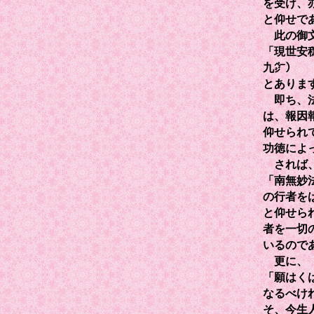
を受け、
と仰せで
此の御文
「現世安
九㌻）
とありま
即ち、法
は、報因
仰せられ
功徳によ
されば、
「南無妙
の行者を
と仰せら
者を一切
いるので
更に、『
「願はく
なるべけ
そ、今生