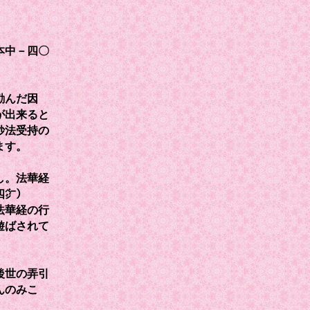
本中－四〇
励んだ因
が出来ると
妙法受持の
ます。
し。法華経
四㌻）
法華経の行
遊ばされて
後世の弄引
んのみこ