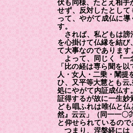
伏も同様、たとえ相手
せず、反対したとして
って、やがて成仏に導
す。
されば、私どもは謗
を心掛けて仏縁を結び
て大事なのであります
よって、同じく『一
「比の経は専ら聞を以
人・女人・二乗・闡提
ひ、又平等大慧とも云
処にやがて内証成仏す
証得するが故に一生妙
ども唱ふれは唯仏と仏
然』云云」（同一一〇
と仰せられているので
つまり、涅槃経には「