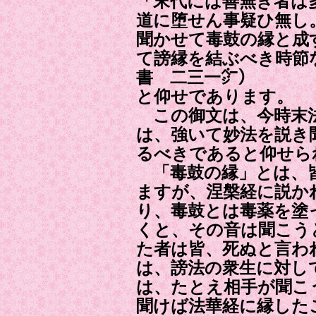
「末代には善無き者は
道に堕せん事疑ひ無し
聞かせて毒鼓の縁と成
て謗縁を結ぶべき時節
書 二三一㌻）
と仰せであります。
この御文は、今時末法
は、強いて妙法を説き
るべきであると仰せら
「毒鼓の縁」とは、皆
ますが、涅槃経に説か
り、毒鼓とは毒薬を塗
くと、その音は聞こう
た者は皆、死ぬと言わ
は、謗法の衆生に対し
は、たとえ相手が聞こ
聞けば法華経に縁した