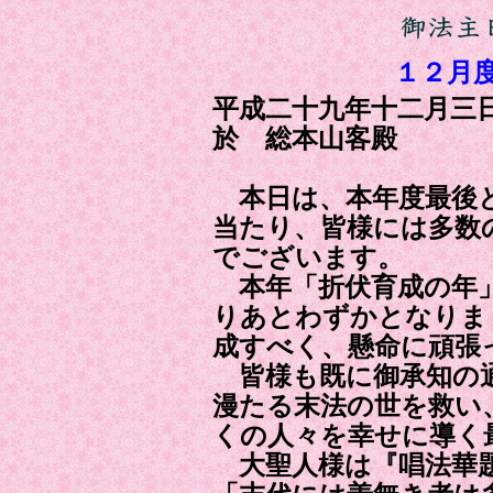
１２月
平成二十九年十二月
於 総本山客殿
本日は、本年度最後と
当たり、皆様には多数
でございます。
本年「折伏育成の年」
りあとわずかとなりま
成すべく、懸命に頑張
皆様も既に御承知の通
漫たる末法の世を救い
くの人々を幸せに導く
大聖人様は『唱法華