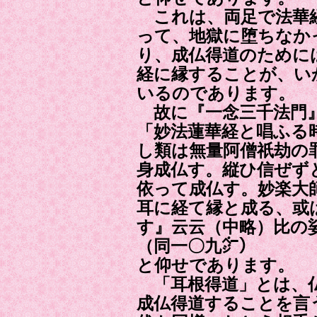
これは、両足で法華
って、地獄に堕ちなか
り、成仏得道のために
経に縁することが、い
いるのであります。
故に『一念三千法門
「妙法蓮華経と唱ふる
し類は無量阿僧祇劫の
身成仏す。縦ひ信ぜず
依って成仏す。妙楽大
耳に経て縁と成る、或
す』云云（中略）比の
（同一〇九㌻）
と仰せであります。
「耳根得道」とは、
成仏得道することを言