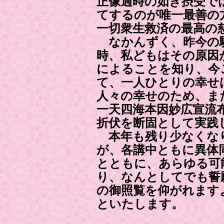
正像過時の如き摂受で
てするのが唯一最善の
一切衆生救済の最高の
なかんずく、昨今の
時、私どもはその原因
によることを知り、今
て、一人ひとりの幸せ
人々の幸せのため、ま
一天四海本因妙広宣流
折伏を断固として実践
本年も残り少なくな
が、各講中ともに異体
とともに、あらゆる可
り、なんとしてでも誓
の御照覧を仰がれます
といたします。