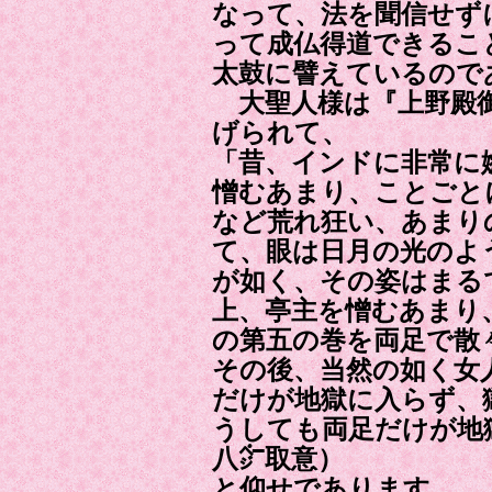
なって、法を聞信せず
って成仏得道できるこ
太鼓に譬えているので
大聖人様は『上野殿御
げられて、
「昔、インドに非常に
憎むあまり、ことごと
など荒れ狂い、あまり
て、眼は日月の光のよ
が如く、その姿はまる
上、亭主を憎むあまり
の第五の巻を両足で散
その後、当然の如く女
だけが地獄に入らず、
うしても両足だけが地
八㌻取意）
と仰せであります。