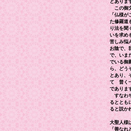
とありま
この御文
「仏様が
た修羅道
り法を聞
いを求め
苦しみ悩
お陰で、
で、いま
でいる御
ら、どう
とあり、
て 普く
でありま
すなわち
るととも
ると説か
大聖人様
「善なれ