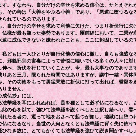
ます。すなわち、自分だけの幸せを求める信心は、たとえそれ
も、その善は「大善をやぶる小善」であり、「悪道に堕つるな
せられているのであります。
、自分だけの幸せを求めて利他に欠けた、つまり折伏行に欠
、仏様が最も嫌った姿勢であります。爾前経において、二乗が
永遠に成仏できないと嫌われたことも、ここに起因しているの
私どもは一人ひとりが自行化他の信心に徹し、自らも強盛な
に、邪義邪宗の害毒によって苦悩に喘いでいる多くの人々に対
し伸べ、折伏を行じていくことが、今、最も大事なのでありま
りあと三月、限られた時間ではありますが、講中一結・異体
み、その功徳をもって勇猛果敢に折伏に打って出れば、誓願を
ありません。
心成仏抄』には、
法華経を耳にふれぬれば、是を種として必ず仏になるなり。
も此の心を以て、強ひて法華経を説くべしとは釈し給へり。譬
倒れたる者の、返って地をおさへて起つが如し。地獄には堕つ
で仏になるなり。当世の人何となくとも法華経に背く失に依り
疑ひなき故に、とてもかくても法華経を強ひて説き聞かすべし