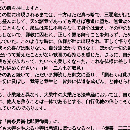
す。
の前を拝しますと、
この世に出現されるまでは、十方はただ真っ暗で、三悪道がは
も盛んにして、天の諸衆であっても死せば悪道に堕ち、無量劫
くこともなく、衆生は常に不善をなして身心は衰え、その罪の
もしないで、邪教に囚われ、正しく振る舞うことを知らず、た
んでいた。このような時に、仏様が世に出現され、正しく悟り
我々の喜びは限りない。自分達ばかりではなく、ほかの一切の
だかつて覚えたことがない歓喜の心持ちを感じた。さらに、自
殿も光が加わって、たいへん美しくなった。これを仏様に差し
ぞお納めください」（同 二六七㌻取意）
そのあと続いて、ただいま拝読した御文に至り、「願わくは此
一切に及ぼし 我等と衆生と 皆共に仏道を成ぜん」と仰せら
す。
、小乗経と異なり、大乗中の大乗たる法華経においては、自
に、他人を救うことは一体であるとする、自行化他の信心こそ
れているのであります。
は『南条兵衛七郎殿御書』に、
ども大善をやぶる小善は悪道に堕つるなるべし」（御書 三二