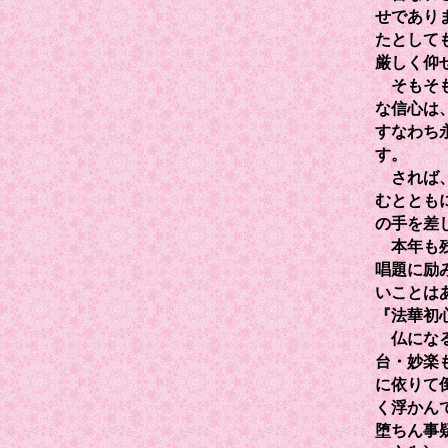
せであり
たとして
厳しく仰
そもそも
な信心は
すなわち
す。
されば、
むととも
の手を差
本年も残
唱題に励
いことは
『法華初
仏になる
台・妙楽
に依りて
く浮かん
堕ちん事