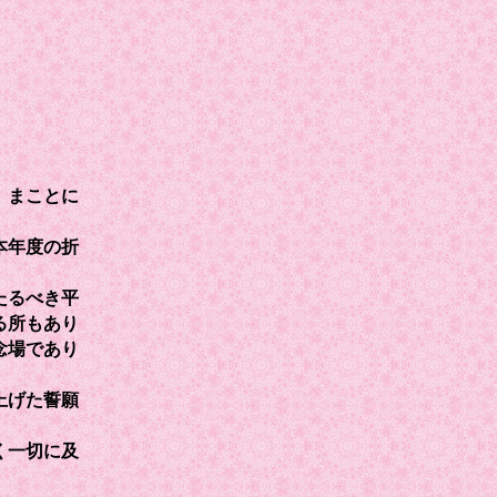
、まことに
本年度の折
たるべき平
る所もあり
念場であり
上げた誓願
く一切に及