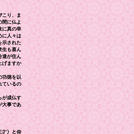
びこり、ま
の間に仏よ
故に真の幸
めに人々は
を示された
衆生も喜ん
分達が住ん
上げますか
の功徳を以
れているの
らが成仏す
が大事であ
三㌻）と仰