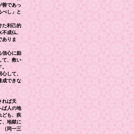
が善であっ
るべし」と
けた利己的
永不成仏、
でありま
る信心に励
して、救い
す。
同心して、
達成できな
されば天
へば人の地
れども、疾
て、地獄に
」（同一三