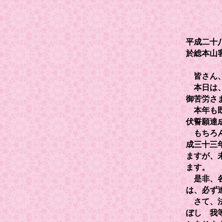
平成二十
於総本山
皆さん、
本日は、
御苦労さ
本年も既
伏誓願達
もちろん
成三十三
ますが、
ます。
是非、各
は、必ず
さて、法
ぼし 我