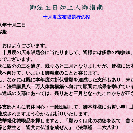
十月度広布唱題行の砌
八年十月二日
客殿
おはようございます。
十月度の広布唱題会に当たりまして、皆様には多数の御参加
までございます。
に四分の三を過ぎ、残りあと三月となりましたが、皆様には
成へ向けて、いよいよ御精進のことと存じます。
、なかには既に本年度の折伏誓願を達成した支部もあり、来
年・法華講員八十万人体勢構築へ向けて順調に成果を挙げてい
未達成の支部にあっては、残りあと三月となったこれからが正
支部ともに異体同心・一致団結して、御本尊様にお誓い申し
達成されますよう心からお祈りいたします。
華経化城喩品を拝しますと、「願わくは此の功徳を以て 普
等と衆生と 皆共に仏道を成ぜん」（法華経 二六八㌻）