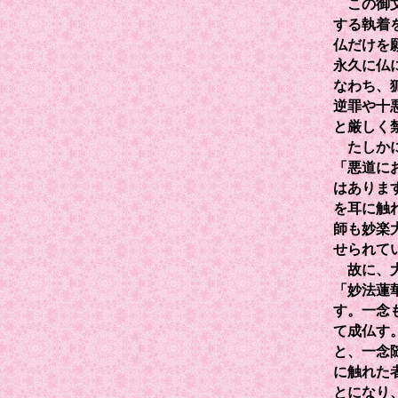
この御文
する執着
仏だけを
永久に仏
なわち、
逆罪や十
と厳しく
たしかに
「悪道に
はありま
を耳に触
師も妙楽
せられて
故に、大
「妙法蓮
す。一念
て成仏す
と、一念
に触れた
とになり