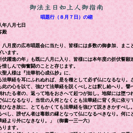
唱題行（８月７日）の砌
八年八月七日
客殿
八月度の広布唱題会に当たり、皆様には多数の御参加、まこ
ざいます。
伏躍進の年」も既に八月に入り、皆様には本年度の折伏誓願
を惜しんで御奮闘のことと存じます。
聖人様は『法華初心成仏抄』に、
る法華経を耳にふれぬれば、是を種として必ず仏になるなり。
も此の心を以て、強ひて法華経を説くべしとは釈し給へり。譬
倒れたる者の、返って地をおさへて起つが如し。地獄には堕つ
で仏になるなり。当世の人何となくとも法華経に背く失に依り
疑ひなき故に、とてもかくても法華経を強ひて説ききかすべし
るべし、謗ぜん者は毒鼓の縁となって仏になるべきなり。何に
華経より外になきなり。」（御書一三一六）
あります。