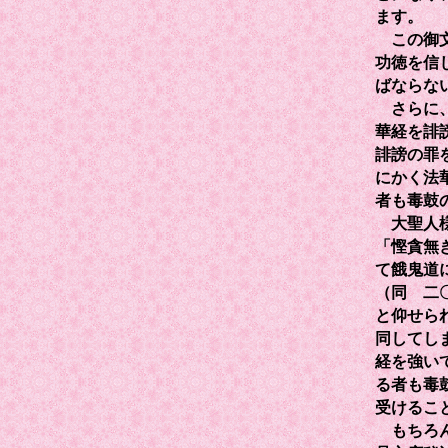
ます。
この御文
功徳を信
ばならな
さらに、
華経を誹
誹謗の罪
にかく法
者も毒鼓
大聖人様
「慳貪無
て餓鬼道
（同 二
と仰せら
同してし
経を強い
る者も毒
受けるこ
もちろん