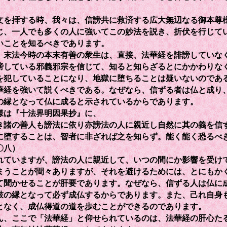
を拝する時、我々は、信謗共に救済する広大無辺なる御本尊
じ、一人でも多くの人に強いてこの妙法を説き、折伏を行じて
いことを知るべきであります。
末法今時の本末有善の衆生は、直接、法華経を誹謗していな
謗している邪義邪宗を信じて、知ると知らざるとにかかわりな
を犯していることになり、地獄に堕ちることは疑いないのであ
華経を強いて説くべきである。なぜなら、信ずる者は仏と成り
の縁となって仏に成ると示されているからであります。
は『十法界明因果抄』に、
き諸の善人も謗法に依り亦謗法の人に親近し自然に其の義を信
に堕することは、智者に非ざれば之を知らず。能く能く恐るべ
〇八）
れていますが、謗法の人に親近して、いつの間にか影響を受け
まうことが間々ありますが、それを避けるためには、とにもか
て聞かせることが肝要であります。なぜなら、信ずる人は仏に
鼓の縁となって必ず成仏するからであります。また、己れ自身
となく、成仏得道の道を歩むことができるのであります。
、ここで「法華経」と仰せられているのは、法華経の肝心た