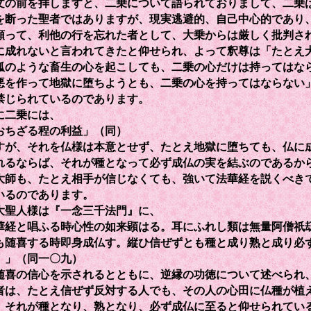
の前を拝しますと、二乗について語られておりまして、二乗
を断った聖者ではありますが、現実逃避的、自己中心的であり
願って、利他の行を忘れた者として、大乗からは厳しく批判さ
に成れないと言われてきたと仰せられ、よって釈尊は「たとえ
狐のような畜生の心を起こしても、二乗の心だけは持ってはな
悪を作って地獄に堕ちようとも、二乗の心を持ってはならない
禁じられているのであります。
二乗には、
おちざる程の利益」（同）
すが、それを仏様は本意とせず、たとえ地獄に堕ちても、仏に
れるならば、それが種となって必ず成仏の実を結ぶのであるか
大師も、たとえ相手が信じなくても、強いて法華経を説くべき
いるのであります。
聖人様は『一念三千法門』に、
華経と唱ふる時心性の如来顕はる。耳にふれし類は無量阿僧祇
も随喜する時即身成仏す。縦ひ信ぜずとも種と成り熟と成り必
。」（同一〇九）
随喜の信心を示されるとともに、逆縁の功徳について述べられ
者は、たとえ信ぜず反対する人でも、その人の心田に仏種が植
、それが種となり、熟となり、必ず成仏に至ると仰せられてい