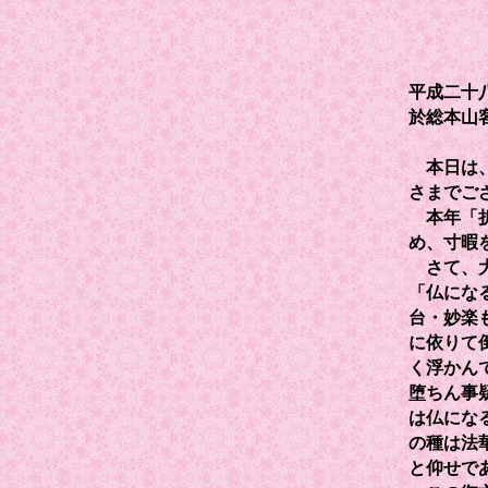
平成二十
於総本山
本日は、
さまでご
本年「折
め、寸暇
さて、大
「仏にな
台・妙楽
に依りて
く浮かん
堕ちん事
は仏にな
の種は法
と仰せで