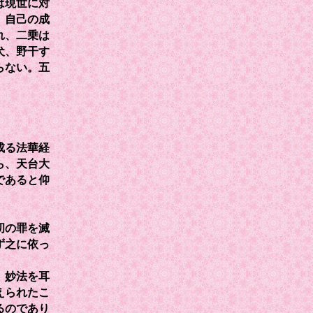
は現世に対
、自己の成
れ、二乗は
犬、野干す
らない。五
」
成る法華経
ら、天台大
であると仰
刧の罪を滅
ず之に依っ
、妙法を耳
えられたこ
るのであり