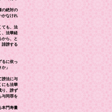
様の絶対の
いかなけれ
くても、法
く、法華経
るから、と
、誹謗する
ずるに依っ
きか」
て謗法に与
くにも法華
成り、謗ず
も与同罪を
る本門寿量