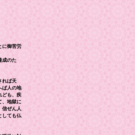
とに御苦労
達成のた
されば天
へば人の地
れども、疾
て、地獄に
。信ぜん人
としても仏