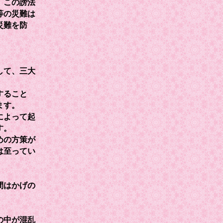
、この謗法
等の災難は
災難を防
して、三大
すること
ます。
によって起
す。
めの方策が
は至ってい
間はかげの
の中が混乱