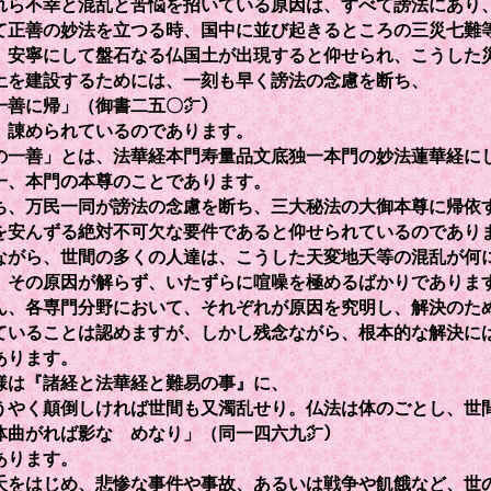
れら不幸と混乱と苦悩を招いている原因は、すべて謗法にあり
て正善の妙法を立つる時、国中に並び起きるところの三災七難
、安寧にして盤石なる仏国土が出現すると仰せられ、こうした
土を建設するためには、一刻も早く謗法の念慮を断ち、
一善に帰」（御書二五〇㌻）
、諌められているのであります。
一善」とは、法華経本門寿量品文底独一本門の妙法蓮華経に
一、本門の本尊のことであります。
、万民一同が謗法の念慮を断ち、三大秘法の大御本尊に帰依
を安んずる絶対不可欠な要件であると仰せられているのであり
がら、世間の多くの人達は、こうした天変地夭等の混乱が何
、その原因が解らず、いたずらに喧噪を極めるばかりでありま
、各専門分野において、それぞれが原因を究明し、解決のた
ていることは認めますが、しかし残念ながら、根本的な解決に
あります。
は『諸経と法華経と難易の事』に、
うやく顛倒しければ世間も又濁乱せり。仏法は体のごとし、世
体曲がれば影なゝめなり」（同一四六九㌻）
あります。
をはじめ、悲惨な事件や事故、あるいは戦争や飢餓など、世