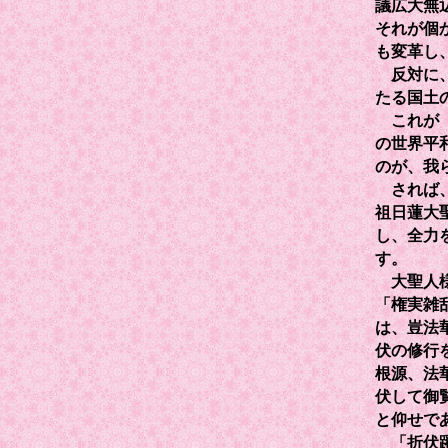
議広大無
それが個
も変革し
反対に、
たる国土
これが『
の世界平
のが、我
されば、
祖日蓮大
し、全力
す。
大聖人様
「権実雑
は、豈法
伏の修行
根源、法
伏して御
と仰せで
「折伏躍