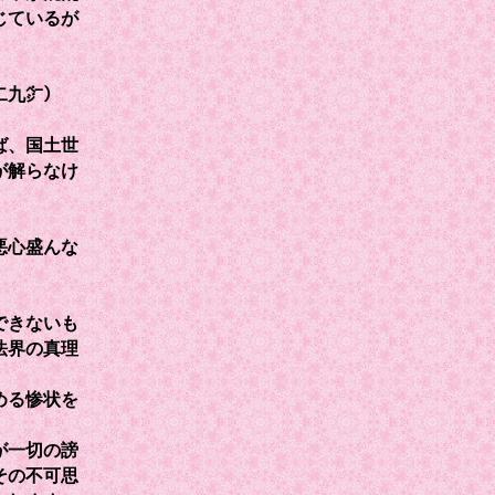
じているが
二九㌻）
ば、国土世
が解らなけ
悪心盛んな
できないも
法界の真理
める惨状を
が一切の謗
その不可思