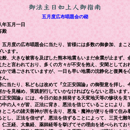
五月度広布唱題会の砌
八年五月一日
客殿
五月度の広布唱題会に当たり、皆様には多数の御参加、まこ
ざいます。
般、大きな被害を及ぼした熊本地震もいまだ余震が止まず、
えたと言われており、多くの方々が不安を抱え、安閑としてお
なかで過ごされていますが、一日も早い地震の沈静化と復興を
せん。
に当たり、私どもは改めて『立正安国論』の御聖意を拝し、
何かを見極め、実践躬行していかなければならないと思います
正安国論』には、今日の如き頻発する天変地夭等の惨状を見
の中の人々が皆、正法に背き、悪法を信じていることにより、
きところの諸天善神が所を去り、悪鬼・魔神が便りを得て住み
るとし、正法を信ぜず、悪法を信ずることによって、三災七難
、仁王経、大集経、薬師経等を挙げてその理由を述べられてお