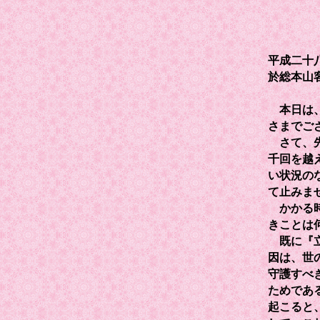
平成二十
於総本山
本日は、
さまでご
さて、先
千回を越
い状況の
て止みま
かかる時
きことは
既に『立
因は、世
守護すべ
ためであ
起こると