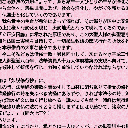
辺なる妙法の力用によって、我ら衆生一人ひとりの生命が浄化
から全体へ、衆生世間に及び、社会を浄化し、やがて依報たる
、仏国士と化していくのであります。
我ら衆生の生命が悪法によって濁れば、その濁りが国中に充
の上に様々な変化を現じ、天変地夭となって現れてくるのであ
立正安国論』に示された原理であり、この大聖人様の御聖意
和と仏国土実現を目指して、一切衆生救済の慈悲行たる折伏を
ら本宗僧俗の大事な使命であります。
今こそ私どもは僧俗一致・異体同心して、来たるべき平成三
聖人御聖誕八百年、法華講員八十万人体勢構築の実現へ向けて
を傾注して折伏を行じ、力強く前進していかなければならない
は『如説修行抄』に、
乱の時、法華経の御敵を責めずして山林に閉ぢ篭りて摂受の修
華経修行の時を失ふべき物怪にあらずや。されば末法今の時、
をば誰か経文の如く行じ給へる。誰人にても坐せ、諸経は無得
華経独り成仏の法なりと音も惜しまずよばはり給ひて、諸宗の
覧ぜよ。」（同六七三㌻）
あります。
進の年」に当たり、私どもは一人ひとりが、この御聖訓を心