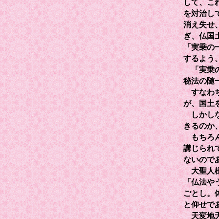
して、こ
を対治し
消え失せ
ぎ、仏国
「実乗の
するよう
「実乗の
秘法の随
すなわち
が、国土
しかしな
きるのか
もちろん
講じられ
ないので
大聖人様
「仏法や
ごとし。
と仰せで
天変地夭