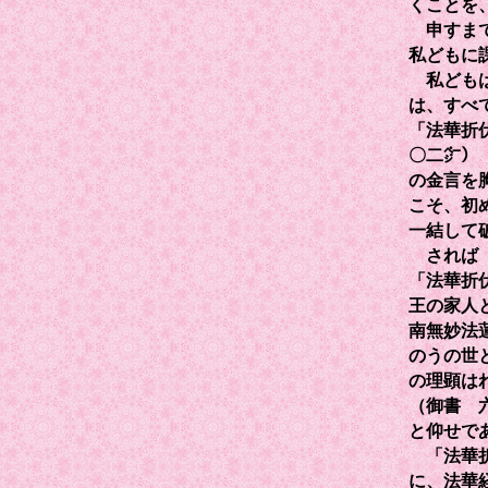
くことを
申すまで
私どもに
私どもは
は、すべ
「法華折
〇二㌻）
の金言を
こそ、初
一結して
されば『
「法華折
王の家人
南無妙法
のうの世
の理顕は
（御書 
と仰せで
「法華折
に、法華