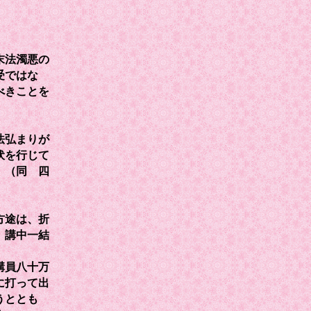
末法濁悪の
受ではな
べきことを
法弘まりが
伏を行じて
」（同 四
方途は、折
、講中一結
講員八十万
に打って出
うととも