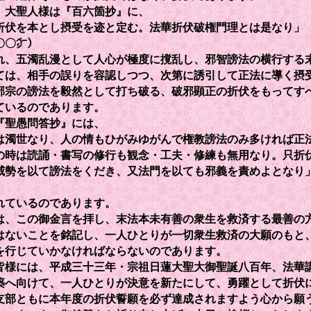
大聖人様は『百六箇抄』に、
折伏を本とし摂受を迹と定む。法華折伏破権門理とは是なり」
〇〇㌻）
れ、五濁乱漫として人心が極度に撹乱し、邪智謗法の横行する
ては、相手の誤りを容認しつつ、次第に誘引して正法に導く摂
邪宗の謗法を毅然として打ち破る、破邪顕正の折伏をもってす
ているのであります。
聖愚問答抄』には、
は濁世なり、人の情もひがみゆがんで権教謗法のみ多ければ正
の時は読誦・書写の修行も観念・工夫・修練も無用なり。只折
威勢を以て謗法をくだき、又法門を以ても邪義を責めよとなり
れているのであります。
、この御金言を拝し、末法本未有善の衆生を救済する最善の
はないことを銘記し、一人ひとりが一切衆生救済の大願のもと
を行じていかなければならないのであります。
様には、平成三十三年・宗祖日蓮大聖大御聖誕八百年、法華
築へ向けて、一人ひとりが決意を新たにして、勇躍として折伏
支部ともに本年度の折伏誓願を必ず達成されますよう心から願