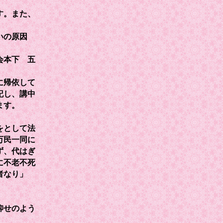
す。また、
いの原因
会本下 五
に帰依して
記し、講中
ます。
をとして法
万民一同に
ず、代はぎ
に不老不死
者なり」
仰せのよう