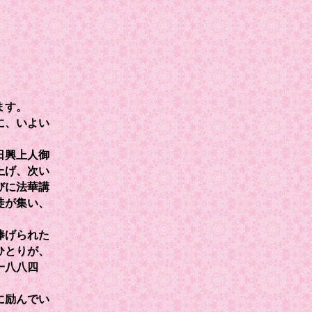
ます。
に、いよい
日興上人御
上げ、次い
びに法華講
徒が集い、
捧げられた
ひとりが、
一八八四
に励んでい