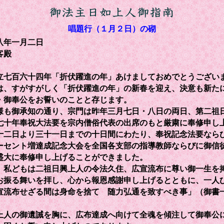
唱題行（１月２日）の砌
八年一月二日
客殿
七百六十四年「折伏躍進の年」あけましておめでとうござい
、すがすがしく「折伏躍進の年」の新春を迎え、決意も新た
・御奉公をお誓いのことと存じます。
も御承知の通り、宗門は昨年三月七日・八日の両日、第二祖
七十年奉祝大法要を宗内僧俗代表の出席のもと厳粛に奉修申し
十二日より三十一日までの十日間にわたり、奉祝記念法要なら
ーセント増達成記念大会を全国各支部の指導教師ならびに御信
盛大に奉修申し上げることができました。
私どもは二祖日興上人の令法久住、広宣流布に尊い御一生を
お振る舞いを拝し、心から報恩感謝申し上げるとともに、一人
宣流布せざる間は身命を捨てゝ随力弘通を致すべき事」（御書
上人の御遺誡を胸に、広布達成へ向けて全魂を傾注して御奉公