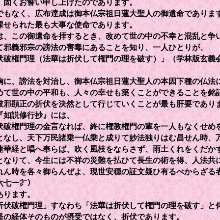
、固くお誓い申し上げたのであります。
もなく、広布達成は御本仏宗祖日蓮大聖人の御遺命でありま
課せられた最も大事な使命であります。
、この御遺命を拝するとき、改めて世の中の不幸と混乱と争
て邪義邪宗の謗法の害毒にあることを知り、一人ひとりが、
伏破権門理（法華は折伏して権門の理を破す）」（学林版玄義
胸に、謗法を対治し、御本仏宗祖日蓮大聖人の本因下種の仏法
めて世の中の平和も、人々の幸せも築くことができることを銘
破邪顕正の折伏を決然として行じていくことが最も肝要であり
如説修行抄』には、
伏破権門理の金言なれば、終に権教権門の輩を一人もなくせめ
となし、天下万民諸乗一仏乗と成りて妙法独りはむ昌せん時、
蓮華経と唱へ奉らば、吹く風枝をならさず、雨土くれをくだか
となりて、今生には不祥の災難を払ひて長生の術を得、人法共
れん時を各々御らんぜよ、現世安穏の証文疑ひ有るべからざる
六七一㌻）
あります。
伏破権門理」すなわち「法華は折伏して権門の理を破す」と
経の経体そのものが摂受ではなく、折伏であります。