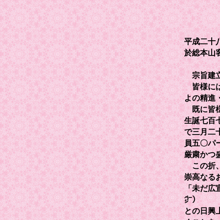
平成二十
於総本山
宗旨建立
皆様には
よの精進
既に皆様
生誕七百
で三月二
員五〇パ
厳粛かつ
この折、
崇高なる
「未だ広
㌻）
との日興