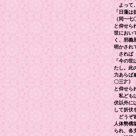
よって、
「日蓮は
（同一七
と仰せら
世におい
く、邪義
明かされ
されば『
「今の世
たし。此
力あらば
〇三㌻）
と仰せら
私どもは
伏以外に
して折伏
どうぞ皆
人体勢構
られ、各