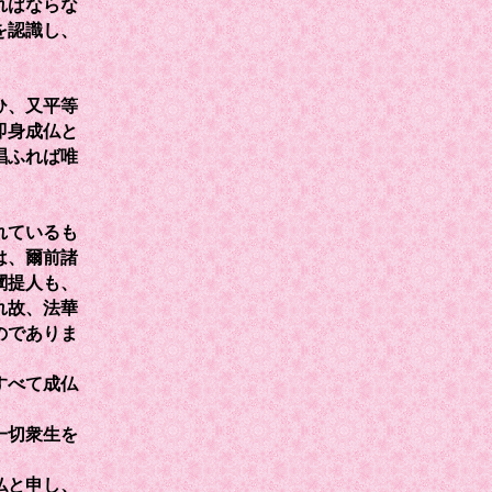
ればならな
を認識し、
ひ、又平等
即身成仏と
唱ふれば唯
れているも
は、爾前諸
闡提人も、
れ故、法華
のでありま
すべて成仏
一切衆生を
仏と申し、