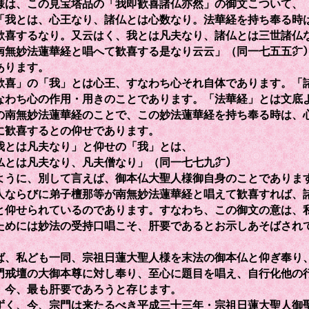
は、この見宝塔品の「我即歓喜諸仏亦然」の御文こついて、
「我とは、心王なり、諸仏とは心数なり。法華経を持ち奉る時
歓喜するなり。又云はく、我とは凡夫なり、諸仏とは三世諸仏
南無妙法蓮華経と唱へて歓喜する是なり云云」（同一七五五㌻
あります。
喜」の「我」とは心王、すなわち心それ自体であります。「
なわち心の作用・用きのことであります。「法華経」とは文底
の南無妙法蓮華経のことで、この妙法蓮華経を持ち奉る時は、
に歓喜するとの仰せであります。
とは凡夫なり」と仰せの「我」とは、
仏とは凡夫なり、凡夫僧なり」（同一七七九㌻）
ように、別して言えば、御本仏大聖人様御自身のことでありま
人ならびに弟子檀那等が南無妙法蓮華経と唱えて歓喜すれば、
と仰せられているのであります。すなわち、この御文の意は、
ためには妙法の受持口唱こそ、肝要であるとお示しあそばされ
。
、私ども一同、宗祖日蓮大聖人様を末法の御本仏と仰ぎ奉り
門戒壇の大御本尊に対し奉り、至心に題目を唱え、自行化他の
、今、最も肝要であろうと存じます。
く、今、宗門は来たるべき平成三十三年・宗祖日蓮大聖人御