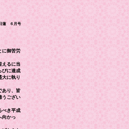
日蓮 ６月号
とに御苦労
迎えるに当
らびに達成
盛大に執り
であり、皆
難うござい
るべき平成
へ向かっ