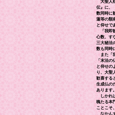
大聖人様
伝』に、
数同時に
蓮等の類
と仰せで
「我即歓
心数、す
三大秘法
数も同時
また「我
「末法の
と仰せの
り、大聖
歓喜する
生成仏の
あります
しかれば
魄たる本
ことこそ
なかんず