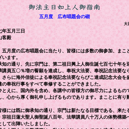
五月度 広布唱題会の砌
大
七年五月三日
山客殿
五月度の広布唱題会に当たり、皆様には多数の御参加、まこ
ざいます。
知の通り、先に宗門は、第二祖日興上人御生誕七百七十年を
華講員五〇％増の誓願を達成し、奉祝大法要、奉祝記念法要な
、さらに海外信徒による奉祝記念法要ならびこ達成記念大会を
連の奉祝行事をすべて奉修することができました。
とえに、国内外を含め、各講中の皆様方の御尽力によるもの
し、心から厚く御礼申し上げるものであります。まことに有り
様には既に御承知の通り、宗門は新たなる目標である、来た
・宗祖日蓮大聖人御聖誕八百年、法華講員八十万人の体勢構築
として出陣いたしました。