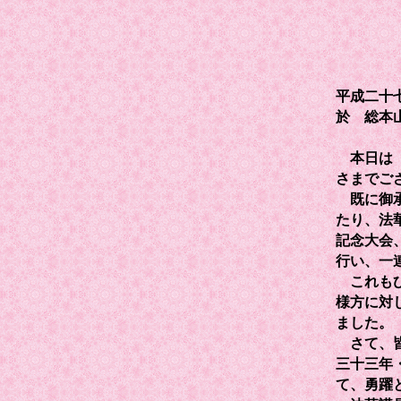
平成二十
於 総本
本日は 
さまでご
既に御承
たり、法
記念大会
行い、一
これもひ
様方に対
ました。
さて、皆
三十三年
て、勇躍