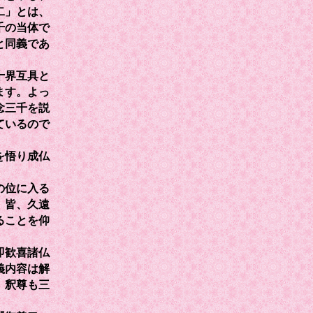
二」とは、
千の当体で
と同義であ
十界互具と
ます。よっ
念三千を説
ているので
を悟り成仏
の位に入る
、皆、久遠
ることを仰
即歓喜諸仏
義内容は解
、釈尊も三