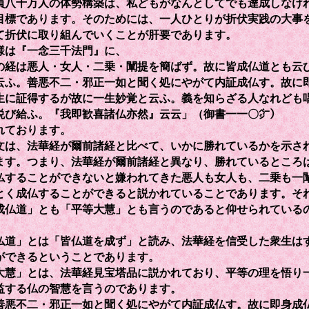
八十万人の体勢構築は、私どもがなんとしてでも達成しなけ
目標であります。そのためには、一人ひとりが折伏実践の大事
て折伏に取り組んでいくことが肝要であります。
は『一念三千法門』に、
の経は悪人・女人・二乗・闡提を簡ばず。故に皆成仏道とも云
云ふ。善悪不二・邪正一如と聞く処にやがて内証成仏す。故に
生に証得するが故に一生妙覚と云ふ。義を知らざる人なれども
悦び給ふ。『我即歓喜諸仏亦然』云云」（御書一一〇㌻）
れております。
は、法華経が爾前諸経と比べて、いかに勝れているかを示さ
ます。つまり、法華経が爾前諸経と異なり、勝れているところ
仏することができないと嫌われてきた悪人も女人も、二乗も一
とく成仏することができると説かれていることであります。そ
成仏道」とも「平等大慧」とも言うのであると仰せられている
道」とは「皆仏道を成ず」と読み、法華経を信受した衆生は
ができるということであります。
慧」とは、法華経見宝塔品に説かれており、平等の理を悟り
益する仏の智慧を言うのであります。
悪不二・邪正一如と聞く処にやがて内証成仏す。故に即身成