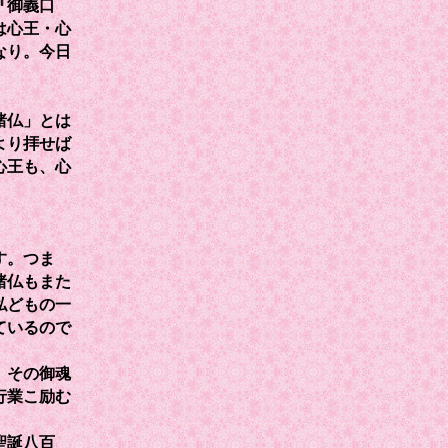
『御義口
は心王・心
なり。今日
）
諸仏」とは
より拝せば
心王も、心
す。つま
諸仏もまた
私どもの一
ているので
、その御魂
行業こ励む
聖誕八百