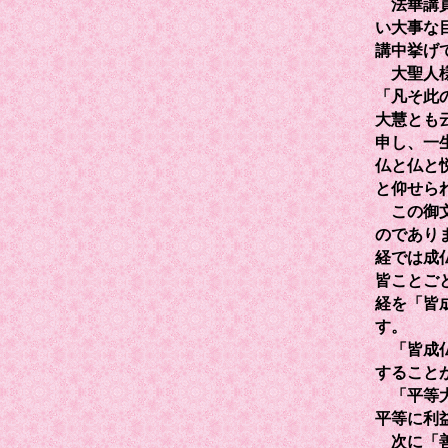
法華講員
い大事な
講中挙げ
大聖人様
「凡そ此
大慧とも
申し、一
仏と仏と
と仰せら
この御文
のであり
経では成
皆ことご
経を「皆
す。
「皆成仏
すること
「平等大
平等に利
次に「善