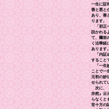
一生に証
善と悪と
あり、善
ります。
「邪正一
説かれる
て、爾前
く法華経
あります
「内証成
すること
「一生妙
ことで一
元初の妙
せられて
次に、「
亦然』云
らなくと
世十方の