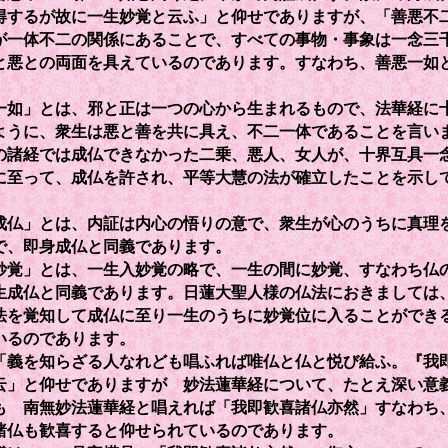
得するが故に一生妙覚と云ふ」と仰せでありますが、「善悪不
が一体不二の関係にあることで、すべての事物・事象は一念三
と悪との両面を具えているのであります。すなわち、善悪一如
如」とは、邪と正は一つの心から生まれるもので、法華経に
ように、衆生は悪と善を共に具え、不二一体であることを言い
の諸経では成仏できなかった二乗、悪人、女人が、十界互具一
に至って、成仏を許され、平等大慧の法が確立したことを示し
。
仏」とは、内証は内心の悟りの意で、衆生が心のうちに真理
で、即身成仏と同義であります。
覚」とは、一生入妙覚の略で、一生の間に妙覚、すなわち仏
生成仏と同義であります。日蓮大聖人様の仏法におきましては
法を覚知して成仏に至り一生のうちに妙覚位に入ることができ
いるのであります。
義を知らざる人なれども唱ふれば唯仏と仏と悦び給ふ。『我
云」と仰せでありますが 妙法蓮華経について、たとえ深い意
も 南無妙法蓮華経と唱えれば「我即歓喜諸仏亦然」すなわち
諸仏も歓喜すると仰せられているのであります。