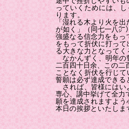
途中で挫折しやすいも
っていくためには、し
ります。
「湿れる木より火を出
が如く」（同七一八㌻
強盛なる信念力をもっ
をもって折伏に打って
る大きな力となってく
なかんずく、明年の
二百四十日余、この二
ことなく折伏を行じて
誓願は必ず達成できる
されば、皆様にはい
専心、講中挙げて全力
願を達成されますよう
本日の挨拶といたしま