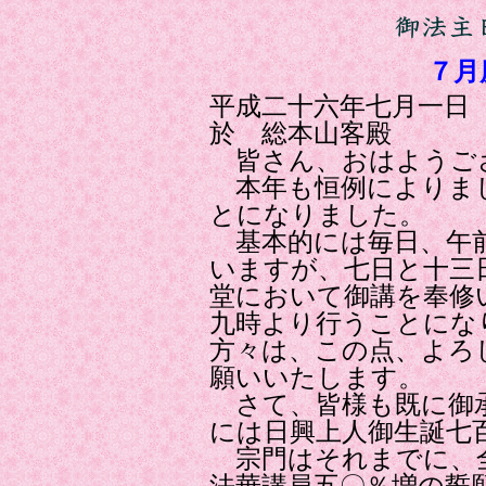
７月
平成二十六年七月一日
於 総本山客殿
皆さん、おはようご
本年も恒例によりま
とになりました。
基本的には毎日、午前
いますが、七日と十三
堂において御講を奉修
九時より行うことにな
方々は、この点、よろ
願いいたします。
さて、皆様も既に御承
には日興上人御生誕七
宗門はそれまでに、