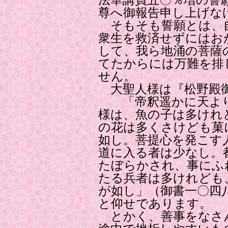
法華講員五〇％増の誓
尊へ御報告申し上げな
そもそも誓願とは、
衆生を救済せずにはお
して、我ら地涌の菩薩
てたからには万難を排
せん。
大聖人様は『松野殿
「帝釈遥かに天より
様は、魚の子は多けれ
の花は多くさけども菓
如し。菩提心を発こす
道に入る者は少なし。
たぼらかされ、事にふ
たる兵者は多けれども
が如し」（御書一〇四
と仰せであります。
とかく、善事をなさ