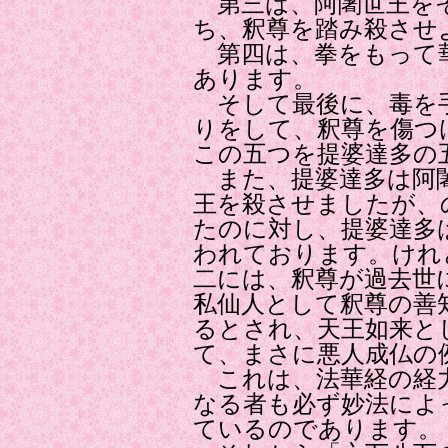
第三は、阿闍世王を
ち、釈尊を踏み殺させ
第四は、拳をもって
あります。
そして最後に、毒を
りをして、釈尊を傷つ
この五つを提婆達多の
また、提婆達多は阿
王を殺させましたが、
たのに対し、提婆達多
われております。けれ
二には、釈尊が過去世
私仙人として釈尊の善
るとされ、天王如来と
て、まさに悪人成仏の
これは、法華経の経
なる者も必ず妙法によ
ているのであります。