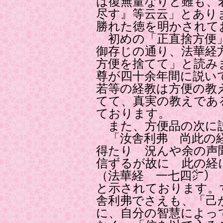
は復無量なりと雖も、
尽す』等云云」とあり
勝れた徳を明かされて
初めの「正直捨方便
御存じの通り、法華経
方便を捨てて」と読み
尊が四十余年間に説い
若等の経教は方便の教
てて、真実の教えであ
ております。
また、方便品の次に
「汝舎利弗 尚此の経
得たり 況んや余の声
信ずるが故に 此の経
（法華経 一七四㌻）
と示されております。
舎利弗でさえも、「己
に、自分の智慧によっ