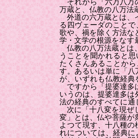
それから「六万八万
万蔵と、仏教の八万法
外道の六万蔵とは、
る四ヴェーダのことで
歌や、禍を除く方法な
学・文学の根源をなす
仏教の八万法蔵とは、
うことを聞かれると思
たくさんあることから
す。あるいは単に「八
が、いずれも仏教経典
ですから「提婆達多
いうのは、提婆達多は
法の経典のすべてに通
次に「十八変を現ぜ
変」とは、仏や菩薩が
よつて現す、十八種の
れについては、経典に