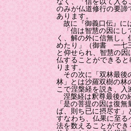
なく、「信を以て入る
のみが仏道修行の要諦
あります。
故に『御義口伝』に
「信は智慧の因にして
く、解の外に信無し。
めたり」（御書 一七
と仰せられ、智慧の因
仏することができると
ります。
その次に「双林最後の
林」とは沙羅双樹の林
こで涅槃経を説き、入
涅槃経は釈尊最後の経
「是の菩提の因は復無
ば、則ち已に摂尽す」
すなわち、仏果に至る
法を数えることができ