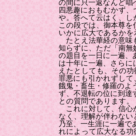
の間に只一返なんど唱
四悪趣におもむかず、
や。答へて云はく、し
この段では、御本尊を
いかに広大であるかを
たとえ法華経の意味
知らずに、ただ「南無
の題目を一日に一遍、
は十年に一遍、さらに
えたとしても、その功
罪悪にも引かれずして
餓鬼・畜生・修羅のよ
ず、不退転の位に到達
との質問であります。
これに対して、信心
なく、理解が伴わない
乃至、一生涯に一遍で
れによって広大なる功