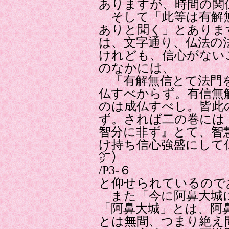
ありますが、時間の関
そして「此等は有解無
ありと聞く」とありま
は、文字通り、仏法の
けれども、信心がない
のなかには、
「有解無信とて法門を
仏すべからず。有信無
のは成仏すべし。皆此
ず。されば二の巻には
智分に非ず』とて、智
け持ち信心強盛にして
㌻）
/P3-６
と仰せられているので
また「今に阿鼻大城
「阿鼻大城」とは、阿
とは無間、つまり絶え