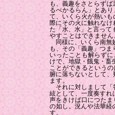
も、義趣をさとらずば
るべかるらん」とあり
て、いくら火が熱いも
際にその火に触れなけ
た「水、水」と言って
やすことはできません
同様に、いくら南無妙
も、その「義趣」つま
いったことも解らずに
けで、地獄・餓鬼・畜
ことができるというの
腑に落ちないとして、
ます。
それに対しまして「
絃として、一度奏すれ
声をきけば口につたま
の如し。況んや法華経
す。