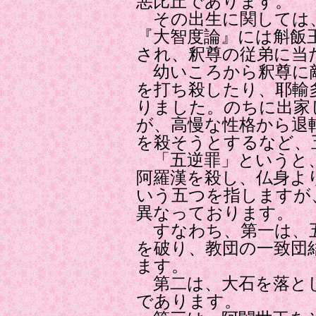
悪比丘であります。
その出生に関しては
『大智度論』には斛飯
され、釈尊の従弟に当
幼いころから釈尊に
を打ち殺したり、耶輸
りました。のちに出家
が、高慢な性格から退
を殺そうとするなど、
「五逆罪」というと、
阿羅漢を殺し、仏身よ
いう五つを指しますが
異なっております。
すなわち、第一は、五
を破り、教団の一致団
ます。
第二は、大石を落と
であります。