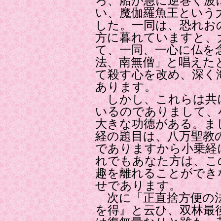
ろ、船が急に逆巻く波
い、魔伽羅魚王という
した。一同は、恐れお
方に暮れていますと、
て、一同、一心に仏を
法、南無僧」と唱えた
て殺す心を改め、深く
あります。
しかし、これらは共
いるのでありまして、
大きな功徳がある。ま
経の題目は、八万聖教
でありますから小乗経
れでもあなた方は、こ
趣を離れることができ
せであります。
次に「正直捨方便の法
を得』と云ひ、双林最