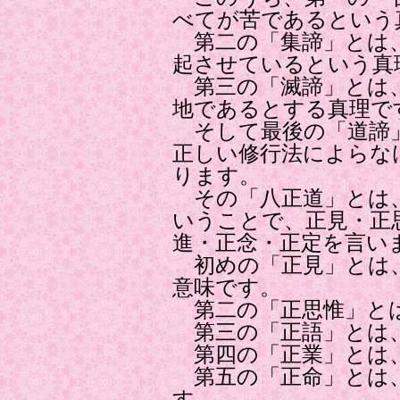
べてが苦であるという
第二の「集諦」とは
起させているという真
第三の「滅諦」とは
地であるとする真理で
そして最後の「道諦
正しい修行法によらな
ります。
その「八正道」とは
いうことで、正見・正
進・正念・正定を言い
初めの「正見」とは
意味です。
第二の「正思惟」と
第三の「正語」とは
第四の「正業」とは
第五の「正命」とは
す。