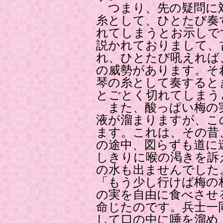
つまり、先の疑問に
糸として、ひとたび奏
れてしまうとお示しで
説かれておりまして、
れ、ひとたび吼えれば
の威勢があります。そ
琴の糸として奏すると
とごとく切れてしまう
また、酸っぱい梅の
液が溜まりますが、こ
ます。これは、その昔
の途中、図らずも道に
しきりに喉の渇きを訴
の水も出ませんでした
「もう少し行けば梅の
の実を自由に食べさせ
命じたのです。兵士一
して口の中に唾を溜め