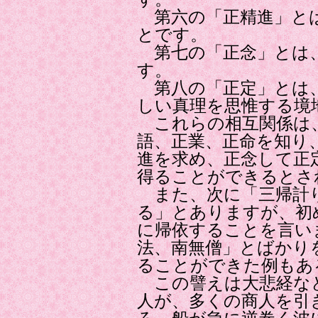
第六の「正精進」と
とです。
第七の「正念」とは
す。
第八の「正定」とは、
しい真理を思惟する境
これらの相互関係は
語、正業、正命を知り
進を求め、正念して正
得ることができるとさ
また、次に「三帰計
る」とありますが、初
に帰依することを言い
法、南無僧」とばかり
ることができた例もあ
この譬えは大悲経な
人が、多くの商人を引