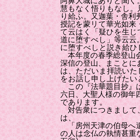
阿鼻大城にありと聞く
慧もなく悟りもなし。
り給ふ。又迦葉・舎利
授記を蒙リて華光如来
て云はく「疑ひを生じ
道に堕すべし」等云云
に堕すべしと説き給ひ
本年度の春季総登山会
深信の登山、まことに
は、ただいま拝読いた
をお話し申し上げたい
この『法華題目抄』は
六日、大聖人様の御年
であります。
対告衆につきまして、
は、
「房州天津の伯母へ遣
の人は念仏の執情甚重