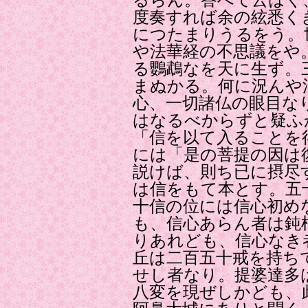
るらん。答へて云はく
度奏すれば余の絃悉く
につたまりうるをう。
や法華経の不思議をや
る鸚鵡なを天に生ず。
まぬかる。何に況んや
心、一切諸仏の眼目な
はなるべからずと疑ふ
「信を以て入ることを
には「是の菩提の因は
説けば、則ち已に摂尽
は信をもて本とす。五
十信の位には信心初め
も、信心あらん者は鈍
りあれども、信心なき
丘は二百五十戒を持ち
せし者なり。提婆達多
八変を現ぜしかども、