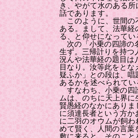
き、やがて水のある所
話であります。
このように、世間の
ある。まして、法華経
る、と仰せになってい
次の「小乗の四諦の
生ず。三帰計りを持つ
況んや法華経の題目は
目なり。汝等此をとな
疑ふか」との段は、唱
あるかを述べられてい
すなわち、小乗の四
ムは、のちに天上界に
賢愚経のなかにありま
に須達長者という方か
に二羽のオウムが飼わ
めて賢く、人間の言葉
敷に来ると、そのこと