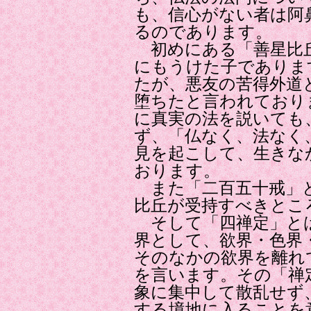
も、信心がない者は阿
るのであります。
初めにある「善星比丘
にもうけた子でありま
たが、悪友の苦得外道
堕ちたと言われており
に真実の法を説いても
ず、「仏なく、法なく
見を起こして、生きな
おります。
また「二百五十戒」と
比丘が受持すべきとこ
そして「四禅定」とは
界として、欲界・色界
そのなかの欲界を離れ
を言います。その「禅
象に集中して散乱せず
する境地に入ることを