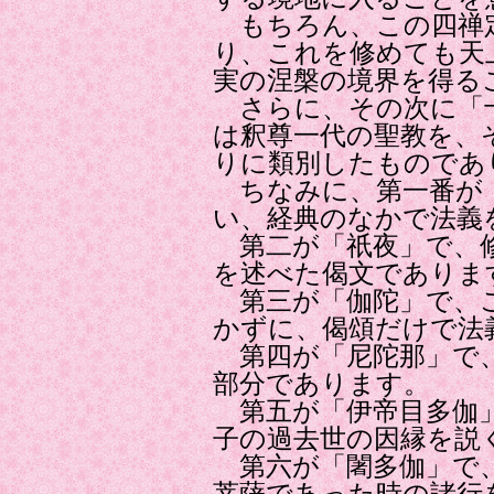
もちろん、この四禅
り、これを修めても天
実の涅槃の境界を得る
さらに、その次に「
は釈尊一代の聖教を、
りに類別したものであ
ちなみに、第一番が「
い、経典のなかで法義
第二が「祇夜」で、修
を述べた偈文でありま
第三が「伽陀」で、こ
かずに、偈頌だけで法
第四が「尼陀那」で、
部分であります。
第五が「伊帝目多伽」
子の過去世の因縁を説
第六が「闍多伽」で、