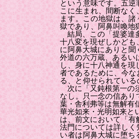
という意味です。五逆
こに生まれ、間断なく
ます。この地獄は、諸
獄であり、阿鼻叫喚地
結局、この「提婆達多
十八変を現ぜしかども
に阿鼻大城にありと聞
外道の六万蔵、あるい
し、身に十八神通を現
者であるために、今な
る、と仰せられている
次に「又鈍根第一の須
なし。只一念の信あり
葉・舎利弗等は無解有
華光如来・光明如来と
は、前文において「有
法門については詳しく
い者は阿鼻大城に堕ち