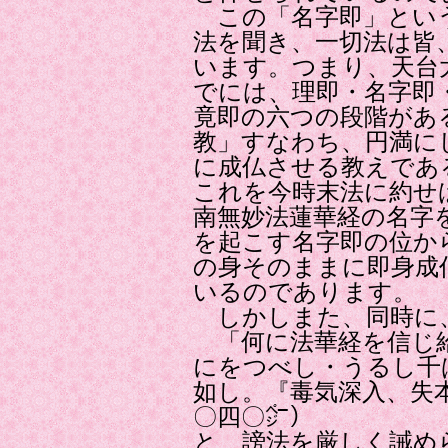
この「名字即」とい
法を聞き、一切法は皆
います。つまり、天台
でには、理即・名字即
竟即の六つの段階があ
教」すなわち、円満に
に成仏させる教えであ
これを今時末法に約せ
南無妙法蓮華経の名字
を起こす名字即の位か
の身そのままに即身成
いるのであります。
しかしまた、同時に
「何に法華経を信じ給
にをつべし・うるし千
如し。『毒気深入、失
〇四〇㌻）
と、謗法を厳しく誡め