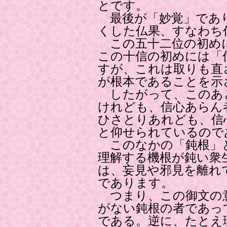
とです。
最後が「妙覚」であり
くした仏果、すなわち
この五十二位の初め
この十信の初めには「
すが、これは取りも直
が根本であることを示
したがって、このあ
けれども、信心あらん
ひさとりあれども、信
と仰せられているので
このなかの「鈍根」
理解する機根が鈍い衆
は、妄見や邪見を離れ
であります。
つまり、この御文の
がない鈍根の者であっ
である。逆に、たとえ