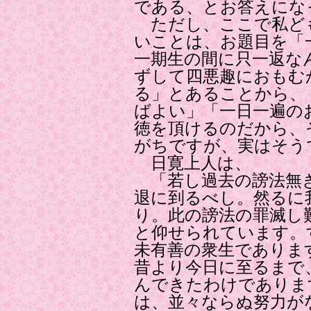
である、とお答えにな
ただし、ここで私ど
いことは、お題目を「
一期生の間に只一返な
ずして四悪趣におもむ
る」とあることから、
ばよい」「一日一遍の
徳を頂けるのだから、
がちですが、実はそう
日寛上人は、
「若し過去の謗法無き
退に到るべし。然るに
り。此の謗法の罪滅し
と仰せられています。
未有善の衆生でありま
昔より今日に至るまで
んできたわけでありま
は、並々ならぬ努力が