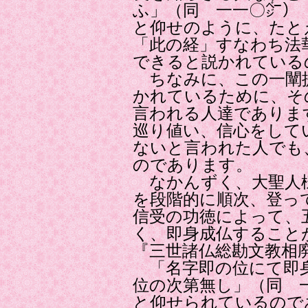
ふ」（同 一一〇㌻）
と仰せのように、たと
「此の経」すなわち法
できると説かれている
ちなみに、この一闡
かれているために、そ
言われる人達でありま
巡り値い、信心をして
ないと言われた人でも
のであります。
なかんずく、大聖人様
を段階的に順次、登っ
信受の功徳によって、
く、即身成仏すること
『三世諸仏総勘文教相
「名字即の位にて即身
位の次第無し」（同 
と仰せられているので