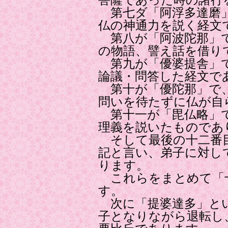
菩薩であった時の諸行
第七ダ「阿浮多達磨」
仏の神通力を説く経文
第八が「阿波陀那」で
の物語、譬え話を借り
第九が「優婆提舎」で
論議・問答した経文で
第十が「優陀那」で、
問いを待たずに仏が自
第十一が「毘仏略」で
理義を説いたものであ
そして最後の十二番目
記と言い、弟子に対し
ります。
これらをまとめて「
す。
次に「提婆達多」とい
子となりながら退転し