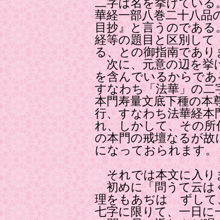
二字は名を挙げている
華経一部八巻二十八品
目抄』と言うのである
経等の題目と区別して
る、との御指南であり
次に、元意の辺を挙げ
を含んでいるからであ
すなわち「法華」の二
本門寿量文底下種の本
行、すなわち法華経本
れ、しかして、その所
の本門の戒壇なるが故
になっておられます。
それでは本文に入り
初めに「問うて云は
理をもあぢはゝずして
七字に限りて、一日に