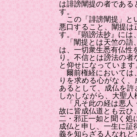
は誹謗闡提の者である
す。
この「誹謗闡提」と
悪口すること、闡提は
す。『顕謗法抄』には
「闡提とは天竺の語、
は、一切衆生悉有仏性
り。不信とは謗法の者
と仰せになっています
爾前権経においては、
りを求める心がなく、
あるとして、成仏を許
しかしながら、大聖人
「凡そ此の経は悪人・
故に皆成仏道とも云ひ
二・邪正一如と聞く処
成仏と申し、一生に証
義を知らざる人なれど