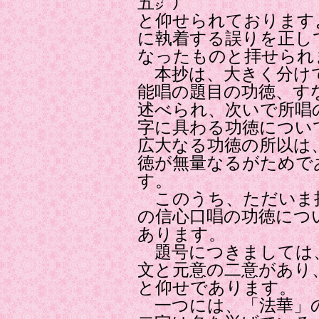
五㌻）
と仰せられております
に執着する誤りを正し
なったものと拝せられ
本抄は、大きく分け
能唱の題目の功徳、す
述べられ、次いで所唱
字に具わる功徳につい
広大なる功徳の所以は
徳が無量なるがためで
す。
このうち、ただいま
の信心口唱の功徳につ
あります。
題号につきましては
文と元意の二意があり
と仰せであります。
一つには、「法華」の