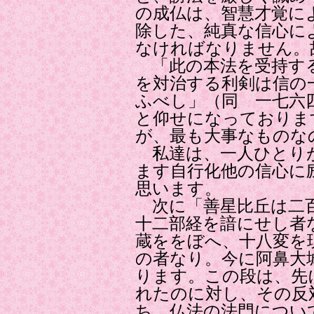
の成仏は、智慧才覚に
除した、純真な信心に
なければなりません。
「此の本法を受持する
を対治する利剣は信の
ふべし」（同 一七六
と仰せになっておりま
が、最も大事なものな
私達は、一人ひとり
ます自行化他の信心に
思います。
次に「善星比丘は二百
十二部経を諳にせし者
蔵ををぼへ、十八変を
の者なり。今に阿鼻大
ります。この段は、先
れたのに対し、その反
ち、仏法の法門につい