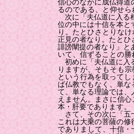
信心のなかに成仏得道
るのである、と仰せら
次に「夫仏道に入る根
位の中には十信を本と
り。たとひさとりなけ
正見の者なり。たとひ
誹謗闡提の者なり」と
いて、信ずることの勝
初めに「夫仏道に入
りますが、そもそも宗
という行為を取ってし
ば仏教でもなく、単な
て、単なる理論では、
えません。まさに信心
本・肝要であります。
さて、その次に「五
これは大乗の菩薩の修
でありまして、十信・