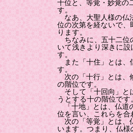
十位と、等覚・妙覚の
す。
なあ、大聖人様の仏
位の次第を経ないで、
ります。
ちなみに、五十二位
いて浅きより深きに設
す。
また「十住」とは、
す。
次の「十行」とは、修
の階位です。
そして「十回向」と
うとする十の階位です
「十地」とは、仏道の
位を言い、これらを合
次の「等覚」とは、仏
います。つまり、仏様