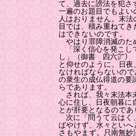
て、過去に謗法を犯さ
一遍のお題目でもよい
人はおりません。末法
目では、積み重ねてき
はできないのです。
やはり罪障消滅のため
「深く信心を発こして
し」（御書 四六㌻）
と仰せのように、日夜
なければならないので
の衆生の成仏得道の要
らであります。
されば、我々末法本未
心に住し、日夜朝暮に
とが肝要となるのであ
次に「問うて云はく
ばやけず、水々といへ
さもやまず。只南無妙