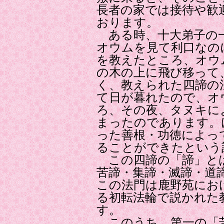
長者の家では接待や歓
おります。
ある時、十大弟子の一
オウムを見て利口なの
を教えたところ、オウ
の木の上に飛び移って
く、教えられた四諦の
て日が暮れたので、オ
ろ、その夜、タヌキに
まったのであります。
った善根・功徳によっ
ることができたという
この四諦の「諦」と
苦諦・集諦・滅諦・道
この法門は鹿野苑にお
る初転法輪で説かれた
す。
このうち、第一の「