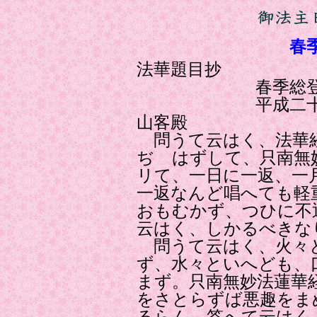
春
法華題目抄
春季総登山
平成二十六年三
山客殿
問うて云はく、法華
ぢゝはずして、只南無
リて、一日に一返、一
一返なんど唱へても軽
おもむかず、つひに不
云はく、しかるべきな
問うて云はく、火々
ず、水々といへども、
まず。只南無妙法蓮華
をさとらずば悪趣をま