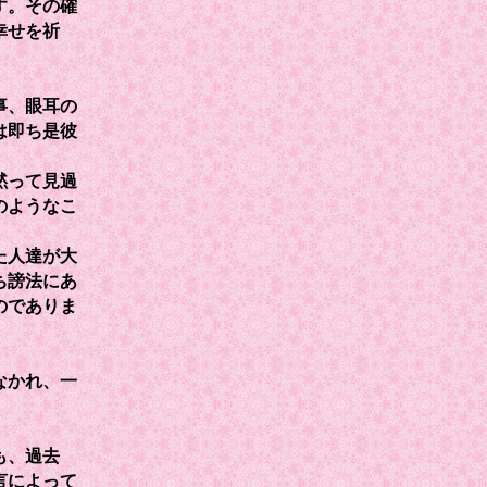
す。その確
幸せを祈
。
事、眼耳の
は即ち是彼
黙って見過
のようなこ
た人達が大
ち謗法にあ
のでありま
なかれ、一
も、過去
言によって