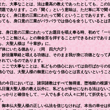
た、大事なことは、法は最高の教えであったとしても、この
問題であります。この「聞く」という意味は、ただ単に耳で聞
はなく、身口意の三業にわたって聞くということであります。
っても、身口意の三業がバラバラでは信心を全うしているとは
、身口意の三業にわたってお題目を唱え奉る時、初めて「一
いうこと無けん」との御金言を拝することができるわけであり
、大聖人様は『十章抄』に、
ず体にいたる徳あり」（同 四六六㌻）
、妙法蓮華経と唱える功徳は、そのまま我が身に功徳となって
されているのであります。
ここで大事なことは、私どもの信心においては自行ばかりの
信心では、大聖人様の御意にかなう信心とは言えないというこ
の今日においては、諸宗諸教はすべて無得道、堕地獄の根源
仏日蓮大聖人様の教え以外に、私どもが幸せになれる法はない
しっかりと確信をして、一人でも多くの人々に対して折伏をし
す。
御本仏大聖人様の正しい仏法を信じなければ、本当の幸せは