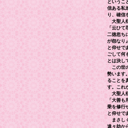
というこ
信ある私
り、確信
大聖人様
「云ひて
二徳忽ち
が怨なり
と仰せで
ごして何
とは決し
この世の
勢います
ることを
す。これ
大聖人様
「大善も
乗を修行
と仰せで
まさしく
遠々劫か