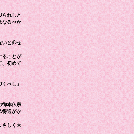
づられしと
はなるべか
ないと仰せ
することが
て、初めて
。
づくべし」
の御本仏宗
仏得通がか
まさしく大
。