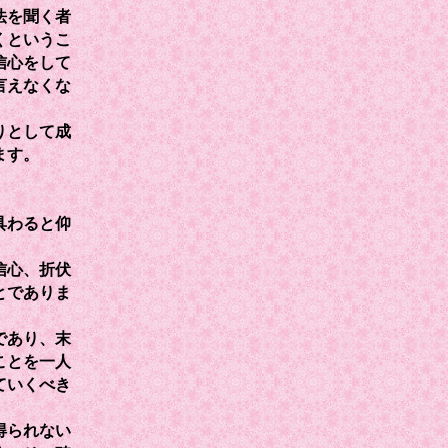
法を聞く者
くというこ
信心をして
言えなくな
りとして成
ます。
具わると仰
信心、折伏
とでありま
であり、末
ことを一人
ていくべき
得られない