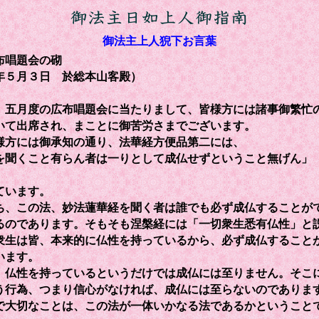
御法主上人猊下お言葉
布唱題会の砌
年５月３日 於総本山客殿）
五月度の広布唱題会に当たりまして、皆様方には諸事御繁忙
いて出席され、まことに御苦労さまでございます。
方には御承知の通り、法華経方便品第二には、
を聞くこと有らん者は一りとして成仏せずということ無げん
ています。
、この法、妙法蓮華経を聞く者は誰でも必ず成仏することが
るのであります。そもそも涅槃経には「一切衆生悉有仏性」と
衆生は皆、本来的に仏性を持っているから、必ず成仏すること
います。
仏性を持っているというだけでは成仏には至りません。そこ
う行為、つまり信心がなければ、成仏には至らないのでありま
で大切なことは、この法が一体いかなる法であるかということ