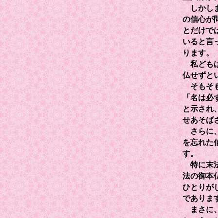
しかしま
の信心が
とだけで
いると言
ります。
私どもは
仏せずと
そもそも
「名は必
と示され
せあそば
さらに、
を忘れた
す。
特に末法
法の御本
ひとりが
でありま
まさに、