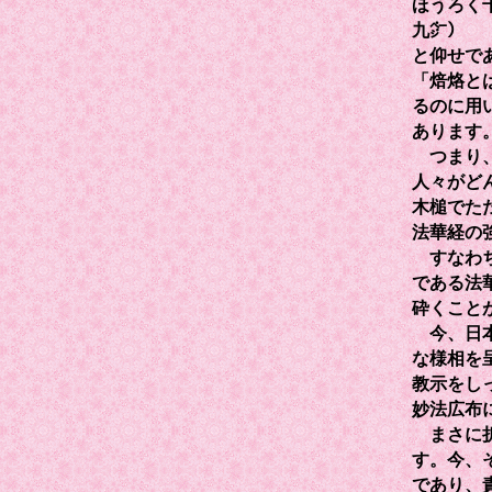
ほうろく
九㌻）
と仰せで
「焙烙と
るのに用
あります
つまり、
人々がど
木槌でた
法華経の
すなわち
である法
砕くこと
今、日本
な様相を
教示をし
妙法広布
まさに折
す。今、
であり、