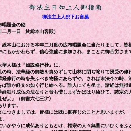
御法主上人猊下お言葉
布唱題会の砌
年二月一日 於総本山客殿）
総本山における本年二月度の広布唱題会に当たりまして、皆
中にもかかわらず、信心強盛に参加され、まことに御苦労さま
聖人様は『如説修行抄』に、
乱の時、法華経の御敵を責めずして山林に閉ぢ篭りて摂受の修
華経修行の時を失ふべき物怪にあらずや。されば末法今の時、
をば誰か経文の如く行じ給へる。誰人にても坐せ、諸経は無得
華経独り成仏の法なりと音も惜しまずかばはり給ひて、諸宗の
覧ぜよ」（御書六七三㌻）
あります。
につきましては、皆様には既に御存じのことと思いますが、
は、
にいかやうに成仏ありともとけ、権宗の人々無量にいひくるふ