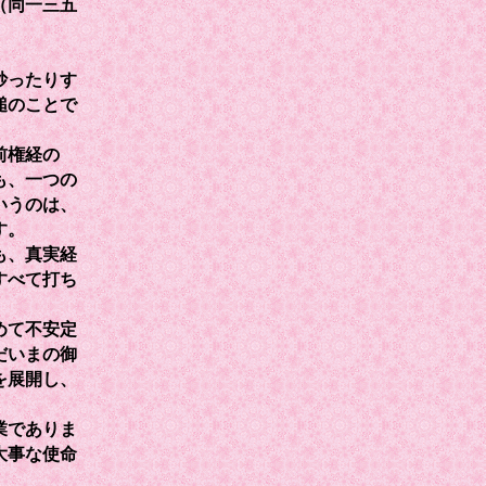
（同一三五
炒ったりす
槌のことで
前権経の
も、一つの
いうのは、
す。
も、真実経
すべて打ち
めて不安定
だいまの御
を展開し、
業でありま
大事な使命