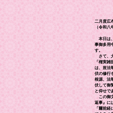
二月度広
（令和八
本日は、
事御多用
す。
さて、大
「権実雑
は、豈法
伏の修行
根源、法
伏して御
と仰せで
この御文
返事』に
「爾前経