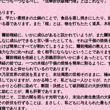
千につち一つなるべし。『法華折伏破権門理』とはこれなり」
あります。
は、平たい素焼きの土鍋のことで、食品を蒸し焼きにしたり、
いる器であります。また「槌」とは、物を打ちたたく道具、木
。
爾前権経に、いかに成仏があると説かれていようが、また爾
んなに成仏ができると言い張ったとしても、それは千個の焙烙
たけば簡単にすべてが割れてしまうように、爾前権経の教えと
強力な力に比べれば、全く相手にならないということでありま
、爾前権経を依経とした邪義邪宗がいかに多くあったとして
華経の前では、一つの木槌が千個の焙烙を簡単に割るように、
ができると仰せられているのであります。
乃至世界の状況を見ますと、末法濁悪の世相そのままに、極
呈しておりますが、かかる時こそ、私どもは一人ひとりが、た
っかりと心肝に染めて、断固・決然として破邪顕正の大折伏戦
に励むことが、最も肝要であります。
伏こそ、三世の闇を照らす光明であり、末法の衆生救済の大
その折伏を行ずることは、まさしく、私どもに与えられた最も
責務であります。