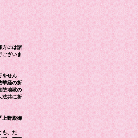
様方には諸
でございま
行をせん
法華経の折
道堕地獄の
人法共に折
『上野殿御
とも、たゞ