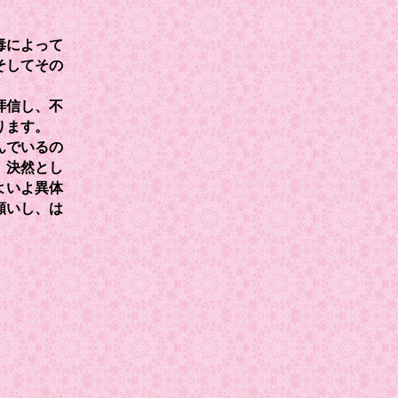
毒によって
そしてその
拝信し、不
ります。
んでいるの
、決然とし
よいよ異体
願いし、は