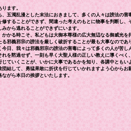
あります。
、五濁乱漫とした末法におきまして、多くの人々は謗法の害
を修することができず、間違った考えのもとに物事を判断し、
しみから逃れることができずにいます。
かかる時こそ、私どもは大御本尊様の広大無辺なる御威光を
たる邪義邪宗の謗法を厳しく破折することが最も大事なのであ
今日、我々は邪義邪宗の謗法の害毒によって多くの人が苦し
それを黙過せず、一刻も早く大聖人様の正しい教えに導くべく
行じていくことが、いかに大事であるかを知り、各講中ともい
致団結して、勇猛果敢に折伏を行じていかれますよう心からお
略ながら本日の挨拶といたします。