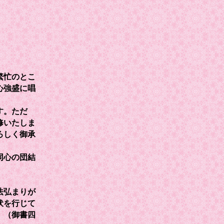
繁忙のとこ
心強盛に唱
す。ただ
修いたしま
ろしく御承
同心の団結
法弘まりが
伏を行じて
」（御書四