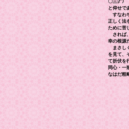
〇三㌻）
と仰せで
すなわち
正しく法
ために苦
されば、
幸の根源
まさしく
を見て、
て折伏を
同心・一
なはだ粗