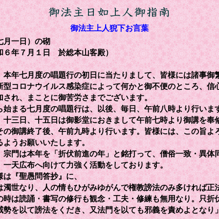
御法主上人猊下お言葉
七月一日）の砌
年７月１日 於総本山客殿）
本年七月度の唱題行の初日に当たりまして、皆様には諸事御
新型コロナウイルス感染症によって何かと御不便のところ、信
加され、まことに御苦労さまでございます。
始まる七月度の唱題行は、以後、毎日、午前八時より行いま
、十三日、十五日は御影堂におきまして午前七時より御講を奉
その御講終了後、午前九時より行います。皆様には、この旨よ
るようお願いいたします。
宗門は本年を「折伏前進の年」と銘打って、僧俗一致・異体
、一天広布へ向けて力強く活動をしております。
は『聖愚問答抄』に、
は濁世なり、人の情もひがみゆがんで権教謗法のみ多ければ正
の時は読誦・書写の修行も観念・工夫・修練も無用なり。只折
威勢を以て謗法をくだき、又法門を以ても邪義を責めよとなり