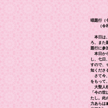
唱題行（
（令和６
本日は、
ろ、また
題行に参
本日から
し、七日
すので、
知くださ
さて今、
をもって
大聖人様
「今の世
たし。此
力あらは