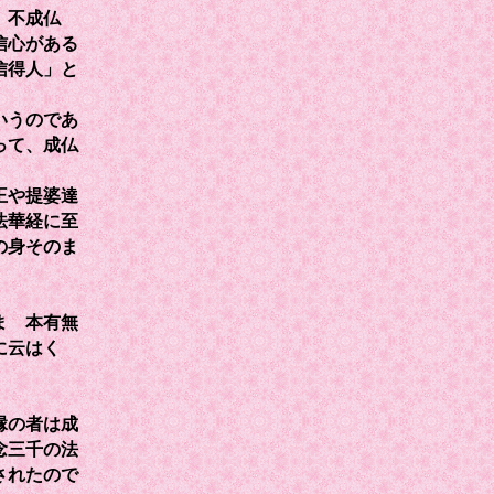
、不成仏
信心がある
信得人」と
いうのであ
って、成仏
王や提婆達
法華経に至
の身そのま
まゝ本有無
に云はく
縁の者は成
念三千の法
されたので