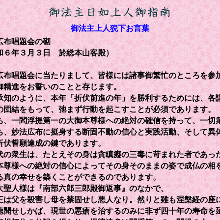
御法主上人猊下お言葉
広布唱題会の砌
年３月３日 於総本山客殿）
布唱題会に当たりまして、皆様には諸事御繁忙のところを参
御精進をお誓いのことと存じます。
知のように、本年「折伏前進の年」を勝利するためには、各
の団結をもって、弛まず行動を起こすことが必須であります。
、一閻浮提第一の大御本尊様への絶対の確信を持って、一切
ち、妙法広布に挺身する断固不動の信心と実践活動、そして異
折伏誓願達成の鍵であります。
の衆生は、たとえその身は貪瞋癡の三毒に苛まれた者であっ
本尊様への絶対の信心によってその身そのままの姿で成仏の相
る真の幸せを築くことができるのであります。
聖人様は『南部六郎三郎殿御返事』のなかで、
王は父を殺害し母を禁固せし悪人なり。然りと雖も涅槃経の座
聴聞せしかば、現世の悪瘡を治するのみに非ず四十年の寿命を