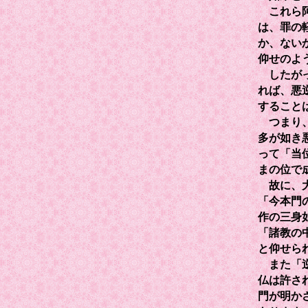
これら阿
は、罪の
か、ない
仰せのよ
したがっ
れば、悪
すること
つまり、
多が如き
って「当
まの位で
故に、大
「今本門
作の三身
「諸教の
と仰せら
また「逆
仏は許さ
門が明か