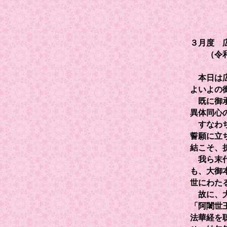
３月度 
（令和６
本日は広
よいよの
既に御承
異体同心
すなわち
誓願に立
結こそ、
我ら末代
も、大御
世にわた
故に、大
「阿闍世
法華経を