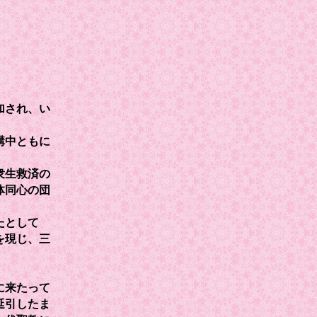
加され、い
講中ともに
衆生救済の
体同心の団
たとして
を現じ、三
に来たって
延引したま