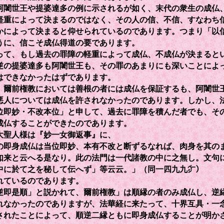
闍世王や提婆達多の例に示されるが如く、末代の衆生の成仏
軽重によって決まるのではなく、その人の信、不信、すなわち
かによって決まると仰せられているのであります。つまり「以
うに、信こそ成仏得道の要であります。
て、もし過去の罪障の軽重によって成仏、不成仏が決まると
逆の提婆達多も阿闍世王も、その罪のあまりにも深いことによ
はできなかったはずであります。
爾前権教においては善根の者には成仏を保証するも、阿闍世
悪人については成仏を許されなかったのであります。しかし、
位即妙・不改本位」と申して、過去に罪障を積んだ者でも、そ
成仏することができたのであります。
聖人様は『妙一女御返事』に、
の即身成仏は当位即妙、本有不改と断ずるなれば、肉身を其の
如来と云へる是なり。此の法門は一代諸教の中に之無し。文句
中に於て之を秘して伝へず」等云云。」（同一四九九㌻）
れているのであります。
即是順」と説かれて、爾前権教」は順縁の者のみ成仏し、逆
れなかったのでありますが、法華経に来たって、十界互具・一
されたことによって、順逆二縁ともに即身成仏することが明か