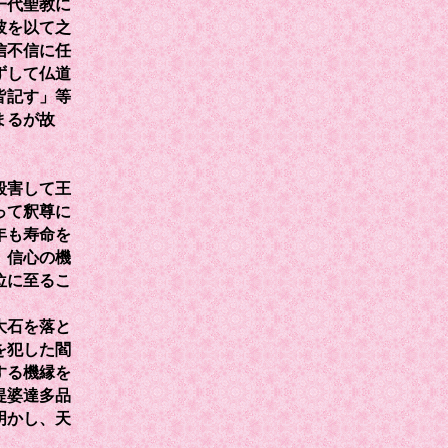
一代聖教に
彼を以て之
信不信に任
ずして仏道
皆記す」等
まるが故
殺害して王
って釈尊に
年も寿命を
、信心の機
位に至るこ
大石を落と
を犯した閻
する機縁を
提婆達多品
明かし、天