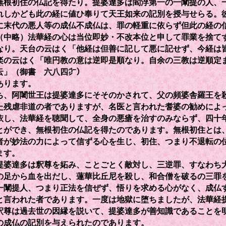
無根初住の仏記を得たり。提婆達多は閻浮第一の一闡提の人、
れしかども此の経に値ひ奉りて天王如来の記別を授与せらる。
に末代の悪人等の成仏不成仏は、罪の軽重に依らず但此の経の
（中略）法華経の心は当位即妙・不改本位と申して罪業を捨て
なり。天台の云はく「他経は但善に記して悪に記せず、今経は
楽の云はく「唯円教の意は逆即是順なり。自余の三教は逆順定
云」（御書 六八四㌻）
あります。
、阿闍世王は提婆達多にそそのかされて、父の頻婆舎羅王を
た残虐非道の者でありますが、名医と言われた耆婆の勧めによ
依し、法華経を聴聞して、全身の悪瘡を治すのみならず、四十
とができ、無根初住の仏記を得たのであります。無根初住とは
者が妙法の力によって信ずる心を生じ、初住、つまり不退転の
ます。
婆達多は釈尊を妬み、ことごとく敵対し、三逆罪、すなわち
の足から血を出だし、蓮華比丘尼を殺し、和合僧を破るの三罪
一闡提人、つまり正法を信ぜず、悟りを求める心がなく、成仏
と言われた者であります。一度は地獄に堕ちましたが、法華経
釈尊は過去世の因縁を説いて、提婆達多が善知識であることを
の成仏の記別を与えられたのであります。