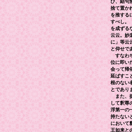
ひ、結句
捨て置か
を推する
すべし。
を成ずる
云云。妙
に」等云
と仰せで
すなわち
位に即い
会って帰
延ばすこ
根のない
とであり
また、提
して釈尊
浮第一の
持たない
において
王如来と