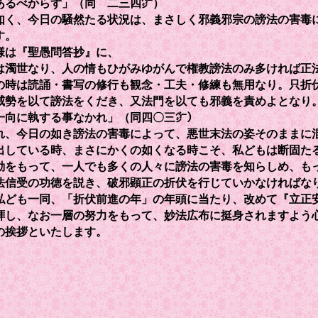
あるべからず」（同 二三四㌻）
如く、今日の騒然たる状況は、まさしく邪義邪宗の謗法の害毒
す。
は『聖愚問答抄』に、
は濁世なり、人の情もひがみゆがんで権教謗法のみ多ければ正
の時は読誦・書写の修行も観念・工夫・修練も無用なり。只折
威勢を以て謗法をくだき、又法門を以ても邪義を責めよとなり
一向に執する事なかれ」（同四〇三㌻）
れ、今日の如き謗法の害毒によって、悪世末法の姿そのままに
出している時、まさにかくの如くなる時こそ、私どもは断固た
動をもって、一人でも多くの人々に謗法の害毒を知らしめ、も
法信受の功徳を説き、破邪顕正の折伏を行じていかなければな
ども一同、「折伏前進の年」の年頭に当たり、改めて『立正
拝し、なお一層の努力をもって、妙法広布に挺身されますよう
の挨拶といたします。