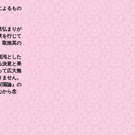
によるもの
法弘まりが
伏を行じて
。取捨其の
混沌とした
る決意と果
って広大無
りません。
安国論』の
心から念