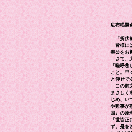
広布唱題
「折伏前
皆様には
奉公をお
さて、大
「嗟呼悲
こと。早
と仰せで
この御文
まさしく
じめ、い
や難事が
国』の原
「世皆正
ず。是を