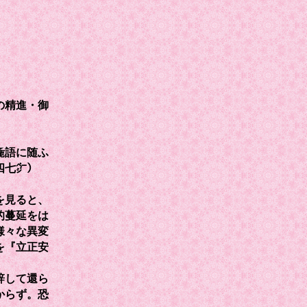
の精進・御
麁語に随ふ
四七㌻）
を見ると、
的蔓延をは
様々な異変
を『立正安
辞して還ら
からず。恐