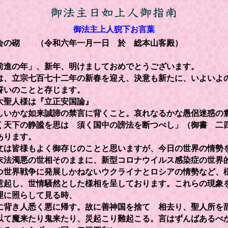
御法主上人猊下お言葉
会の砌 （令和六年一月一日 於 総本山客殿）
進の年」、新年、明けましておめでとうございます。
、立宗七百七十二年の新春を迎え、決意も新たに、いよいよ
誓いのことと存じます。
聖人様は『立正安国論』
しいかな如来誠諦の禁言に背くこと。哀れなるかな愚侶迷惑の
く天下の静謐を思はゞ須く国中の謗法を断つべし」（御書 二
あります。
は皆様もよく御存じのことと思いますが、今日の世界の情勢
末法濁悪の世相そのままに、新型コロナウイルス感染症の世界
つ世界戦争に発展しかねないウクライナとロシアの情勢など、
惹起し、世情騒然とした様相を呈しております。これらの現象
理に照らして見る時、
に背き人悉く悪に帰す。故に善神国を捨てゝ相去り、聖人所を
以て魔来たり鬼来たり、災起こり難起こる。言はずんばあるべ