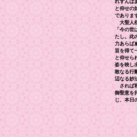
れずんば
と仰せの
でありま
大聖人様
「今の世
たし。此
力あらば
旨を得て
と仰せら
姿を映し
敢なる行
辺なる妙
されば私
御聖意を
じ、本日