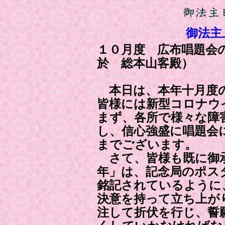
御法主
１０月度 広布唱題
於 総本山客殿）
本日は、本年十月度の
皆様には新型コロナウ
まず、各所で様々な障
し、信心強盛に唱題会
までございます。
さて、皆様も既に御承
年」は、記念局のポス
銘記されているように
決意を持って立ち上が
注して折伏を行じ、誓