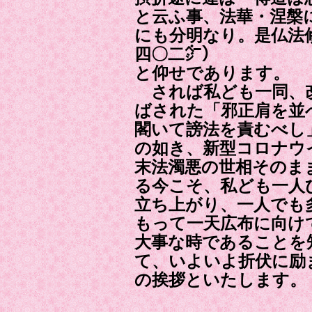
と云ふ事、法華・涅槃
にも分明なり。是仏法
四〇二㌻）
と仰せであります。
されば私ども一同、
ばされた「邪正肩を並
閣いて謗法を責むべし
の如き、新型コロナウ
末法濁悪の世相そのま
る今こそ、私ども一人
立ち上がり、一人でも
もって一天広布に向け
大事な時であることを
て、いよいよ折伏に励
の挨拶といたします。