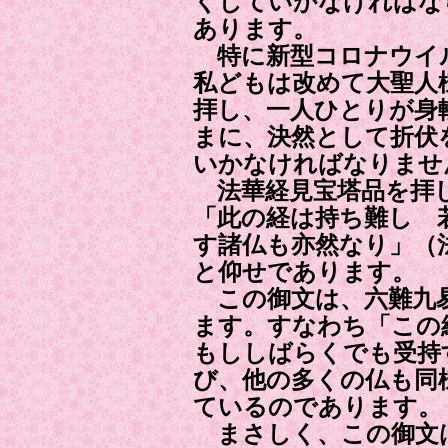
くしていかなければな
あります。
特に新型コロナウイ
私どもは改めて大聖人
拝し、一人ひとりが身
まに、決然として折伏
いかなければなりませ
法華経見宝塔品を拝
「此の経は持ち難し 
す諸仏も亦然なり」（
と仰せであります。
この御文は、六難九
ます。すなわち「この
もししばらくでも受持
び、他の多くの仏も同
ているのであります。
まさしく、この御文