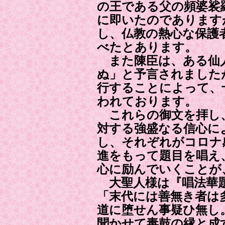
の王である父の頻婆裟
に即いたのであります
し、仏教の熱心な保護
べたとあります。
また陳臣は、ある仙
ぬ」と予言されました
行することによって、
われております。
これらの御文を拝し
対する強盛なる信心に
し、それぞれがコロナ
進をもって題目を唱え
心に励んでいくことが
大聖人様は『唱法華
「末代には善無き者は
道に堕せん事疑ひ無し
聞かせて毒鼓の縁と成