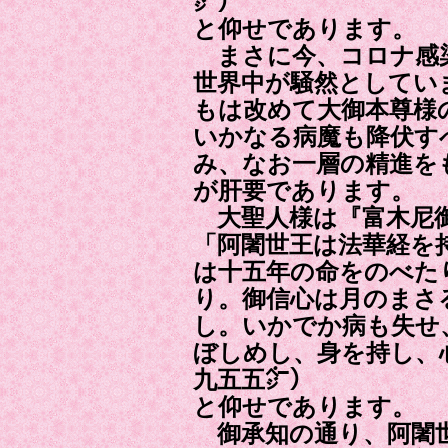
㌻）
と仰せであります。
まさに今、コロナ感
世界中が騒然としてい
もは改めて大御本尊様
いかなる病魔も降伏す
み、なお一層の精進を
が肝要であります。
大聖人様は『富木尼
「阿闍世王は法華経を
は十五年の命をのべた
り。御信心は月のまさ
し。いかでか病も失せ
ぼしめし、身を持し
九五五㌻）
と仰せであります。
御承知の通り、阿闍世