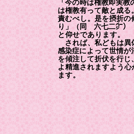
「今の時は権教即実教
は権教有って敵と成る
責むべし。是を摂折の
り」（同 六七二㌻）
と仰せであります。
されば、私どもは異
感染症によって世情が
を傾注して折伏を行じ
よ精進されますよう心
ます。