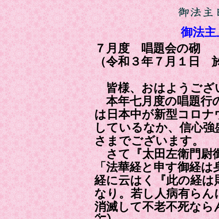
御法主
７月度 唱題会の砌
（令和３年７月１日 
皆様、おはようござ
本年七月度の唱題行の
は日本中が新型コロナ
しているなか、信心強
さまでございます。
さて『太田左衛門尉
「法華経と申す御経は
経に云はく『此の経は
なり。若し人病有らん
消滅して不老不死なら