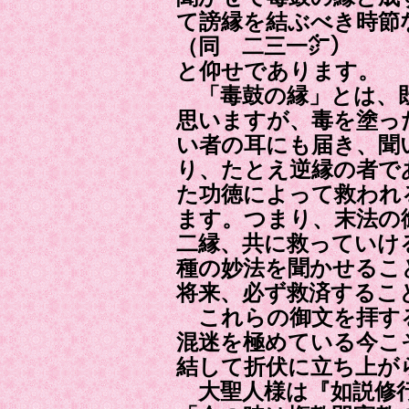
て謗縁を結ぶべき時節
（同 二三一㌻）
と仰せであります。
「毒鼓の縁」とは、
思いますが、毒を塗っ
い者の耳にも届き、聞
り、たとえ逆縁の者で
た功徳によって救われ
ます。つまり、末法の
二縁、共に救っていけ
種の妙法を聞かせるこ
将来、必ず救済するこ
これらの御文を拝す
混迷を極めている今こ
結して折伏に立ち上が
大聖人様は『如説修