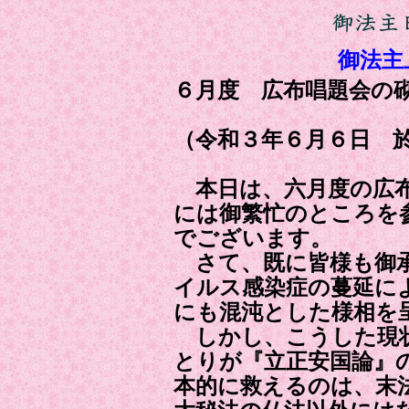
御法主
６月度 広布唱題会の
（令和３年６月６日 於
本日は、六月度の広布
には御繁忙のところを
でございます。
さて、既に皆様も御承
イルス感染症の蔓延に
にも混沌とした様相を
しかし、こうした現状
とりが『立正安国論』
本的に救えるのは、末