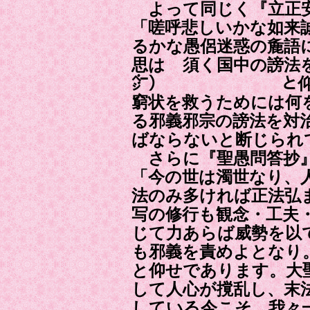
よって同じく『立正
「嗟呼悲しいかな如来
るかな愚侶迷惑の麁語
思はゞ須く国中の謗法
㌻） と仰せら
窮状を救うためには何
る邪義邪宗の謗法を対
ばならないと断じられ
さらに『聖愚問答抄
「今の世は濁世なり、
法のみ多ければ正法弘
写の修行も観念・工夫
じて力あらば威勢を以
も邪義を責めよとなり
と仰せであります。大
して人心が撹乱し、末
している今こそ、我々