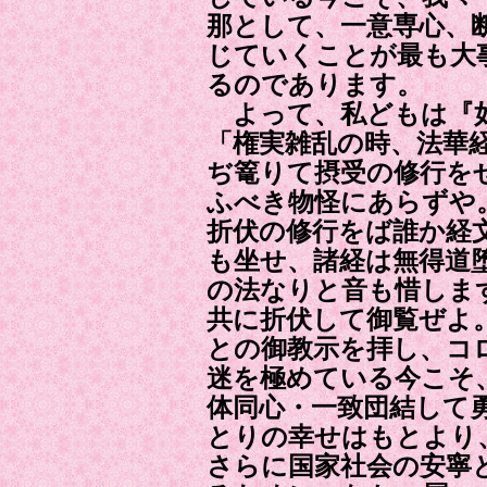
那として、一意専心、
じていくことが最も大
るのであります。
よって、私どもは『
「権実雑乱の時、法華
ぢ篭りて摂受の修行を
ふべき物怪にあらずや
折伏の修行をば誰か経
も坐せ、諸経は無得道
の法なりと音も惜しま
共に折伏して御覧ぜよ
との御教示を拝し、コ
迷を極めている今こそ
体同心・一致団結して
とりの幸せはもとより
さらに国家社会の安寧