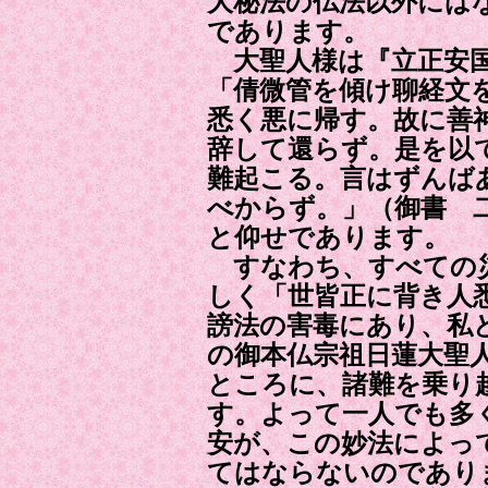
大秘法の仏法以外には
であります。
大聖人様は『立正安
「倩微管を傾け聊経文
悉く悪に帰す。故に善
辞して還らず。是を以
難起こる。言はずんば
べからず。」（御書 
と仰せであります。
すなわち、すべての災
しく「世皆正に背き人
謗法の害毒にあり、私
の御本仏宗祖日蓮大聖
ところに、諸難を乗り
す。よって一人でも多
安が、この妙法によっ
てはならないのであり