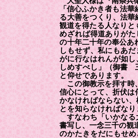
大聖人様は『南条兵衛
「信心ふかき者も法華
る大善をつくり、法華
観道を得たる人なりと
めざれば得道ありがた
の十年二十年の奉公あ
しもせず、私にもあだ
がに行なはれんが如し
しめすべし」（御書 
と仰せであります。
この御教示を拝す時、
信心にとって、折伏は
かなければならない、
とを知らなければなり
すなわち「いかなる
書写し、一念三千の観
のかたきをだにもせめ