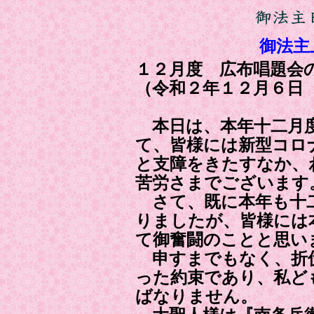
御法主
１２月度 広布唱題会
（令和２年１２月６日
本日は、本年十二月度
て、皆様には新型コロ
と支障をきたすなか、
苦労さまでございます
さて、既に本年も十
りましたが、皆様には
て御奮闘のことと思い
申すまでもなく、折伏
った約束であり、私ど
ばなりません。