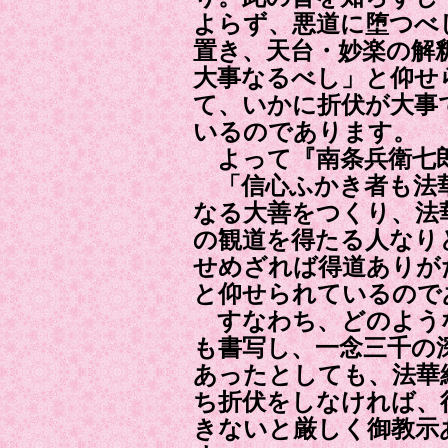
よらず、悪道に堕つべ
置き、天台・妙楽の解
大事なるべし」と仰せ
て、いかに折伏が大事
いるのであります。
よって『南条兵衛七
「信心ふかき者も法
なる大善をつくり、法
の観道を得たる人なり
せめざれば得道ありが
と仰せられているので
すなわち、どのよう
も書写し、一念三千の
あったとしても、法華
ち折伏をしなければ、
きないと厳しく御教示