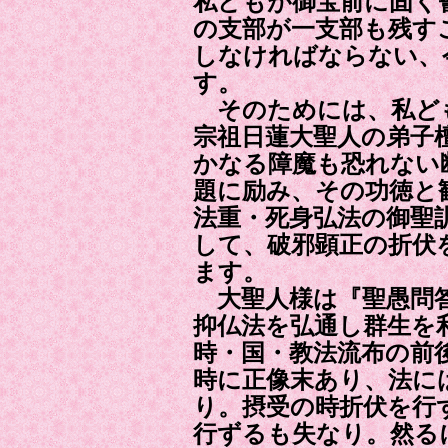
私どもが御宝前に固く
の支部が一支部も残す
しなければならない、
す。
そのためには、私ど
宗祖日蓮大聖人の弟子
かなる障魔も恐れない
題に励み、その功徳と
法重・死身弘法の御聖
して、破邪顕正の折伏
ます。
大聖人様は『聖愚問
抑仏法を弘通し群生を
時・国・教法流布の前
時に正像末あり、法に
り。摂受の時折伏を行
行ずるも失なり。然る