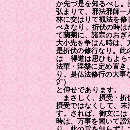
か先づ是を知るべし。
弘まりて、邪法邪師一
林に交はりて観法を修
べきなり。折伏の時は
て蘭菊に、諸宗のおぎ
大小先を争はん時は、
是折伏の修行なり。此
はゞ得道は思ひもよら
法華・涅槃に定め置き
り。是仏法修行の大事
㌻）
と仰せであります。
まさしく、摂受・折
摂受ではなくして、末
す。されば、御文には
時は、万事を閣いて謗
り。此の旨を知らずし