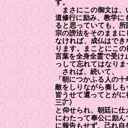
す。
まさにこの御文は、
道修行に励み、教学に
ると思っていても、所
宗の謗法をそのままに
なければ、成仏はでき
ります。まことにこの
言葉を全身全霊で受け
っして忘れてはなりま
されば、続いて、
「朝につかふる人の十
敵をしりながら奏しも
皆うせて還ってとがに
三㌻）
と仰せられ、朝廷に仕
にわたって奉公に励ん
に報告もせず、己れ自