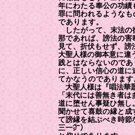
年にわたる奉公の功績
罪に問われるようなも
であります。
したがって、末法の御
那であれば、謗法の害
見て、折伏もせず、謗
大聖人様の御本意に違
践とはならないのであ
に、正しい信心の道に
てかなうのであります
大聖人様は『唱法華
「末代には善無き者は
道に堕せん事疑ひ無し
聞かせて喜鼓の縁と成
て謗縁を結ぶべき時節
三一㌻）