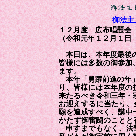
御法主
１２月度 広布唱題会
（令和元年１２月１日
本日は、本年度最後の
皆様には多数の御参加
ます。
本年「勇躍前進の年」
り、皆様には本年度の
来たるべき令和三年・
お迎えするに当たり、
願を達成すべく、講中
かたず御奮闘のことと
申すまでもなく、法華