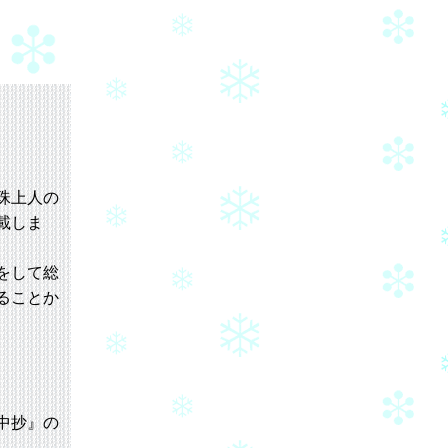
珠上人の
載しま
をして総
ることか
中抄』の