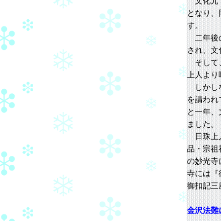
文化元（
となり、
す。
二年後の
され、文
そして、
上人より
しかしな
を請われ
と一年、
ました。
日珠上人
品・宗祖
の妙光寺
寺には『
御扣記三
金沢法難