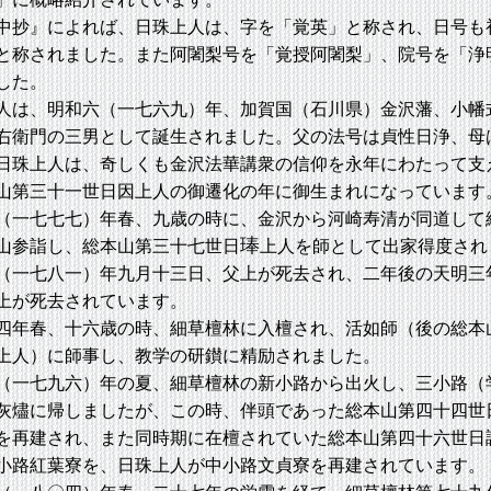
抄』によれば、日珠上人は、字を「覚英」と称され、日号も
と称されました。また阿闍梨号を「覚授阿闍梨」、院号を「浄
した。
は、明和六（一七六九）年、加賀国（石川県）金沢藩、小幡
右衛門の三男として誕生されました。父の法号は貞性日浄、母
日珠上人は、奇しくも金沢法華講衆の信仰を永年にわたって支
山第三十一世日因上人の御遷化の年に御生まれになっています
一七七七）年春、九歳の時に、金沢から河崎寿清が同道して
琫
山参詣し、総本山第三十七世日
上人を師として出家得度され
一七八一）年九月十三日、父上が死去され、二年後の天明三
上が死去されています。
年春、十六歳の時、細草檀林に入檀され、活如師（後の総本
上人）に師事し、教学の研鑚に精励されました。
一七九六）年の夏、細草檀林の新小路から出火し、三小路（
灰燼に帰しましたが、この時、伴頭であった総本山第四十四世
を再建され、また同時期に在檀されていた総本山第四十六世日
小路紅葉寮を、日珠上人が中小路文貞寮を再建されています。