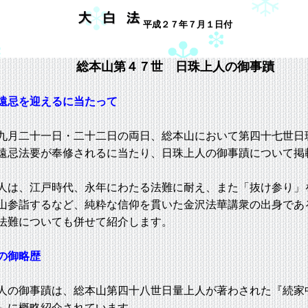
平成２７年７月１日付
総本山第４７世 日珠上人の御事蹟
遠忌を迎えるに当たって
二十一日・二十二日の両日、総本山において第四十七世日
遠忌法要が奉修されるに当たり、日珠上人の御事蹟について掲
は、江戸時代、永年にわたる法難に耐え、また「抜け参り」
山参詣するなど、純粋な信仰を貫いた金沢法華講衆の出身であ
法難についても併せて紹介します。
の御略歴
の御事蹟は、総本山第四十八世日量上人が著わされた『続家
」に概略紹介されています。