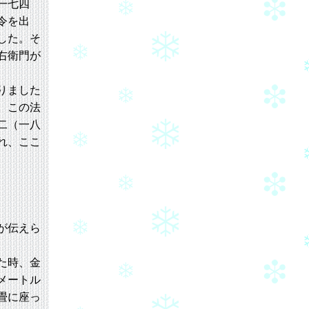
一七四
令を出
した。そ
右衛門が
りました
。この法
二（一八
れ、ここ
が伝えら
た時、金
メートル
畳に座っ