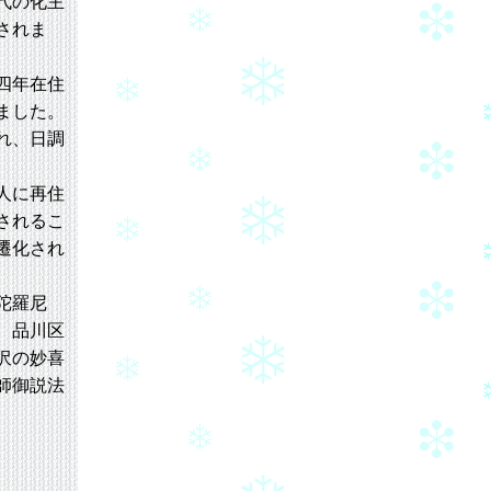
代の化主
されま
四年在住
ました。
れ、日調
人に再住
されるこ
遷化され
陀羅尼
、品川区
沢の妙喜
師御説法