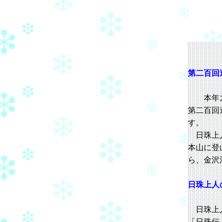
第二百回
本年九月
第二百回
す。
日珠上人
本山に登
ら、金沢
日珠上人
日珠上人
「日珠伝