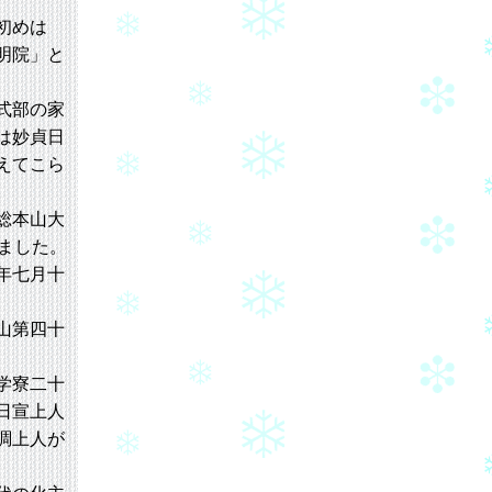
初めは
明院」と
式部の家
は妙貞日
えてこら
。
総本山大
ました。
年七月十
山第四十
学寮二十
日宣上人
調上人が