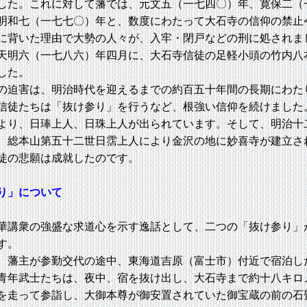
した。これに対して藩では、元文五（一七四〇）年、寛保二（
明和七（一七七〇）年と、数度にわたって大石寺の信仰の禁止
に背いた理由で大勢の人々が、入牢・閉戸などの刑に処されま
天明六（一七八六）年四月に、大石寺信徒の足軽小頭の竹内八
した。
迫害は、明治時代を迎えるまでの約百五十年間の長期にわた
信徒たちは「抜け参り」を行うなど、根強い信仰を続けました
より、日琫上人、日珠上人が出られています。そして、明治十
、総本山第五十二世日霑上人により金沢の地に妙喜寺が建立さ
徒の悲願は成就したのです。
り」について
講衆の強盛な求道心を示す逸話として、二つの「抜け参り」
す。
藩主が参勤交代の途中、東海道吉原（富士市）付近で宿泊し
青年武士たちは、夜中、宿を抜け出し、大石寺まで約十八キロ
を走って参詣し、大御本尊が御安置されていた御宝蔵の前の石