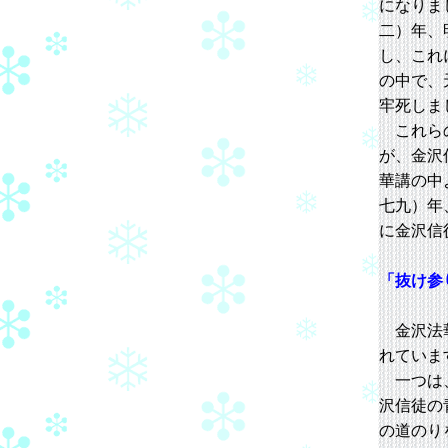
になりま
二）年、
し、これ
の中で、
牢死しま
これらの
が、金沢
華講の中
七九）年
に金沢信
「抜け参
金沢法華
れていま
一つは、
沢信徒の
の道のり