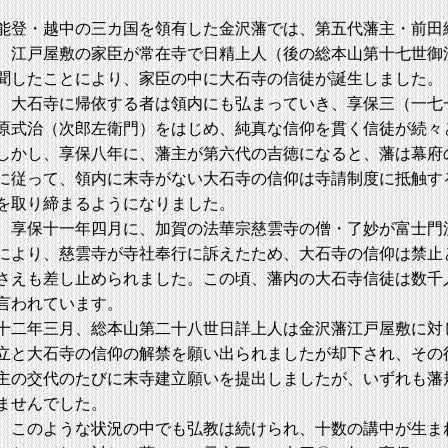
登・越中の三カ国を領有した金沢藩では、第五代藩主・前田
、江戸屋敷の家臣が常在寺で日精上人（後の総本山第十七世御
聞したことにより、家臣の中に大石寺の信徒が誕生しました。
大石寺に帰依する者は領内にも弘まっていき、享保三（一七
原式治（次郎左衛門）をはじめ、純真な信仰を貫く信徒が続々
しかし、享保八年に、藩主が第六代の吉徳になると、藩は幕府
に従って、領内に末寺がない大石寺の信仰は寺請制度に抵触す
を取り締まるようになりました。
享保十一年四月に、加賀の法華宗慈雲寺の僧・了妙が富士門
により、慈雲寺が寺社奉行に訴えたため、大石寺の信仰は禁止
さえも差し止められました。この頃、藩内の大石寺信徒は数千
言われています。
二年三月、総本山第二十八世日詳上人は金沢藩江戸屋敷に対
立と大石寺の信仰の解禁を願い出られましたが却下され、その
主の交代のたびに末寺建立願いを提出しましたが、いずれも藩
ませんでした。
このような状況の中でも弘教は続けられ、十数の講中が生ま