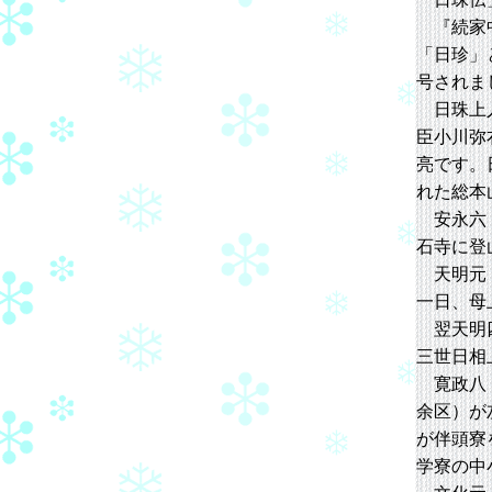
『続家中
「日珍」
号されま
日珠上人
臣小川弥
亮です。
れた総本
安永六（
石寺に登
天明元（
一日、母
翌天明四
三世日相
寛政八（
余区）が
が伴頭寮
学寮の中