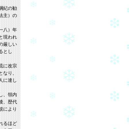
綱紀の勧
法主）の
一八）年
と現われ
の厳しい
るとし
流に改宗
となり、
人に達し
し、領内
後、歴代
規により
れるほど