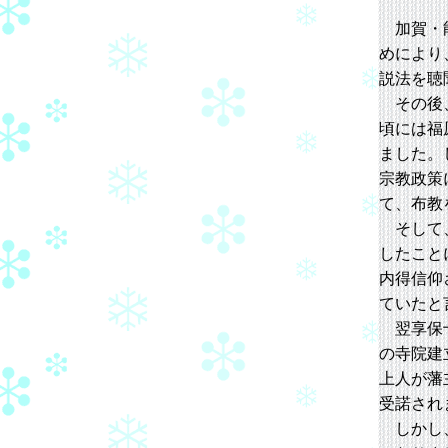
加賀・能
めにより
説法を聴
その後、
頃には福
ました。
宗教政策
て、布教
そして、
したこと
内得信仰
ていたと
翌享保十
の寺院建
上人が藩
受諾され
しかし、