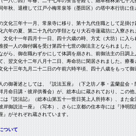
一八〇四）年春、二十七年の蛍雪を経て、細草檀林第七十九
同年秋、退檀して江戸小梅常泉等（墨田区）の塔中本行坊に住
文化三年十一月、常泉寺に移り、第十九代住職として足掛け
化六年の夏、第二十九代の学頚となり大石寺蓮蔵坊に入寮され
文化十一年四月十一日、四十六歳の時、方丈（大坊）に入ら
唯授一人の御付嘱を受け第四十七世の御法主となられました。
がら、御在職わずかにして体調を崩され、前御法主の日調上
て、翌文化十二年八月十二日、寿命坊に閑居されました。療養
文化十三年九月二十二日の午前六時半頃、四十八歳をもって御
の御著述としては、『説法五座』（下之坊ノ事・盂蘭盆会・
祥月命日講・彼岸供養会）が、総本山に蔵されており、この他
には『説法記』（総本山第五十一世日英上人所持本）、また金
彼岸御説法一座』（写本）、さらに京都の住本寺には『浄明院
座』がそれぞれ蔵されています。
について