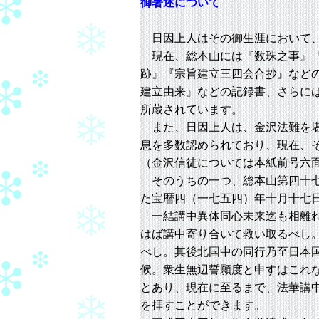
御著述について
日因上人はその御生涯において、
現在、総本山には『数珠之事』『
跡』『宗旨建立三四会合抄』など
建立由来』などの記録書、さらに
所蔵されています。
また、日因上人は、金沢法難を堪
息を多数認められており、現在、
（金沢信徒については本紙前号六
そのうちの一つ、総本山第四十七
た宝暦四（一七五四）年十月十七
「一結講中異体同心未来迄も相離
はば講中寄り合いて救い取るべし
べし。其後北国中の同行乃至日本
候。衆生無辺誓願度と申すはこれ
とあり、現在に至るまで、法華講
を拝すことができます。