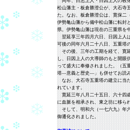
同年、日忠上人・日因上人の教化
松山藩主・板倉勝澄公が、大石寺
た。なお、板倉勝澄公は、寛保二
伊勢亀山藩から備中松山藩に転封
県。伊勢亀山藩は現在の三重県を
翌延享三年四月六日、日因上人は
可後の同年六月二十八日、五重塔
その後、三年の工期を経て、寛延
し、日因上人の大導師のもと開眼
って盛大に奉修されました。（五
塔―意義と歴史―」も併せてお読
なお、大石寺五重塔の建立に当た
れています。
寛延三年八月二十五日、六十四歳
に血脈を相承され、東之坊に移ら
そして、明和六（一七六九）年六
御遷化されました。