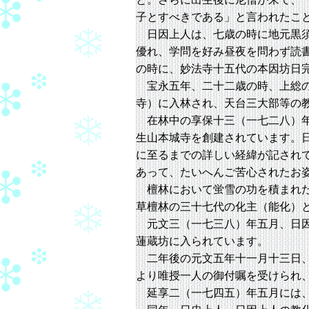
子とすべきである」と言われたこ
日因上人は、七歳の時に地元黒須
優れ、学問を好み昼夜を問わず読
の時に、妙法寺十五代の本因坊日
宝永五年、二十二歳の時、上総の
寺）に入林され、天台三大部等の
在林中の享保十三（一七二八）年
生山本城寺を創建されています。
に至るまでの詳しい経緯が記され
あって、たいへんご苦心されたお
檀林において蛍雪の功を積まれた
草檀林の三十七代の化主（能化）
元文三（一七三八）年五月、日因
蓮蔵坊に入られています。
二年後の元文五年十一月十三日、
より唯授一人の御付嘱を受けられ
延享二（一七四五）年五月には、