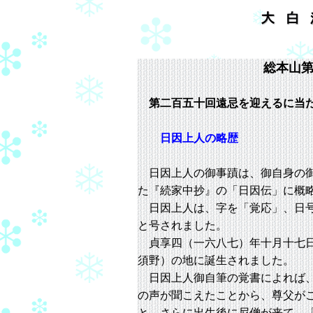
総本山
第二百五十回遠忌を迎えるに当
日因上人の略歴
日因上人の御事蹟は、御自身の御
た『続家中抄』の「日因伝」に概
日因上人は、字を「覚応」、日号
と号されました。
貞享四（一六八七）年十月十七日
須野）の地に誕生されました。
日因上人御自筆の覚書によれば、
の声が聞こえたことから、尊父が
と。さらに出生後に尼僧が来て、