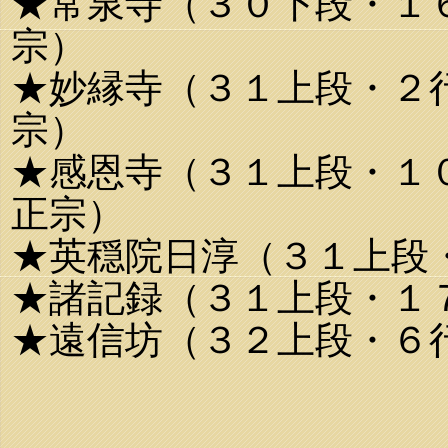
★常泉寺（３０下段・１
宗）
★妙縁寺（３１上段・２
宗）
★感恩寺（３１上段・１
正宗）
★英穏院日淳（３１上段
★諸記録（３１上段・１
★遠信坊（３２上段・６