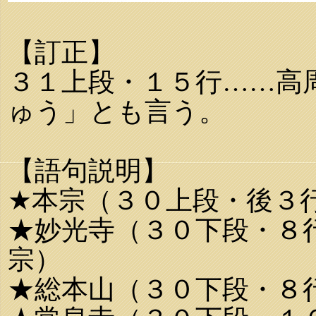
【訂正】
３１上段・１５行……高
ゅう」とも言う。
【語句説明】
★本宗（３０上段・後３
★妙光寺（３０下段・８
宗）
★総本山（３０下段・８